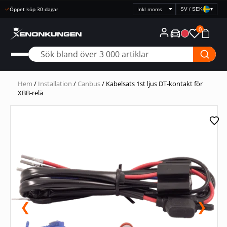
Öppet köp 30 dagar
SV / SEK
▾
Välj
prisvisning
0
Hem
/
Installation
/
Canbus
/ Kabelsats 1st ljus DT-kontakt för
XBB-relä
❮
❯