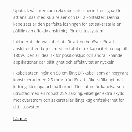
Upptäck vår premium reläkabelsats, speciellt designad för
att anslutas med XBB reläer och DT-2 kontakter. Denna
kabelsats är den perfekta lösningen för att säkerställa en
pålitlig och effektiv anslutning för ditt ljussystem.
Inkluderat i denna kabelsats är allt du behöver för att
ansluta ett enda ljus, med en total effektkapacitet på upp till
180W. Den är idealisk för positionsljus och andra liknande
applikationer där pålitlighet och effektivitet är nyckeln.
I kabelsatsen ingår en 50 cm lång DT-kabel, som är noggrant
konstruerad med 2,5 mm² tråd för att säkerställa optimal
ledningsförmåga och hållbarhet. Dessutom är kabelsatsen
utrustad med en robust 25A säkring, vilket ger extra skydd
mot överström och säkerställer långsiktig driftsäkerhet för
ditt ljussystem.
Vår reläkabelsats för XBB med DT-2 kontakt är det perfekta
Läs mer
valet för dem som söker en pålitlig och effektiv lösning för
sitt ljussystem. Välj vår kabelsats för en problemfri