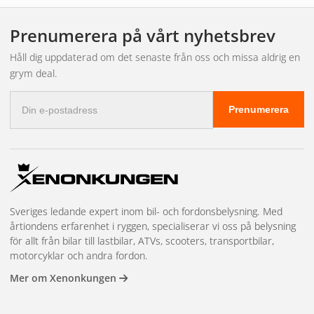
installation och långvarig prestanda.
Prenumerera på vårt nyhetsbrev
Tillägg:
Håll dig uppdaterad om det senaste från oss och missa aldrig en
Denna reläkabelsats från Autoline är också avsett för
grym deal.
användning med extraljus eller ledramp, vilket gör den till en
E-
mångsidig lösning för olika ljusbehov i fordon.
Prenumerera
postadress
Sveriges ledande expert inom bil- och fordonsbelysning. Med
årtiondens erfarenhet i ryggen, specialiserar vi oss på belysning
för allt från bilar till lastbilar, ATVs, scooters, transportbilar,
motorcyklar och andra fordon.
Mer om Xenonkungen