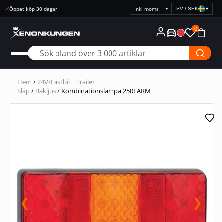
Snabb leverans
SV / SEK
▾
Välj
prisvisning
0
Hem
/
24V/Lastbil | Trailer |
Släp
/
Bakljus
/ Kombinationslampa 250FARM
❮
❯