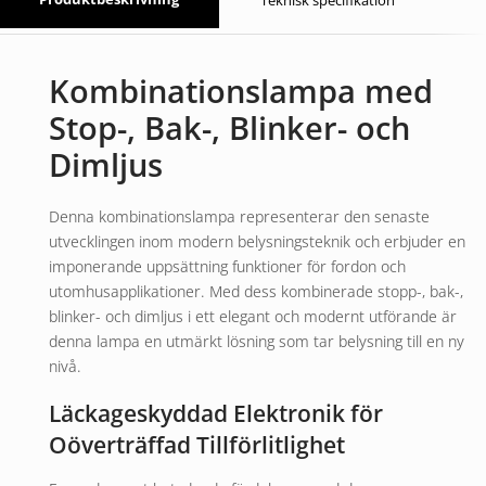
Teknisk specifikation
Kombinationslampa med
Stop-, Bak-, Blinker- och
Dimljus
Denna kombinationslampa representerar den senaste
utvecklingen inom modern belysningsteknik och erbjuder en
imponerande uppsättning funktioner för fordon och
utomhusapplikationer. Med dess kombinerade stopp-, bak-,
blinker- och dimljus i ett elegant och modernt utförande är
denna lampa en utmärkt lösning som tar belysning till en ny
nivå.
Läckageskyddad Elektronik för
Oöverträffad Tillförlitlighet