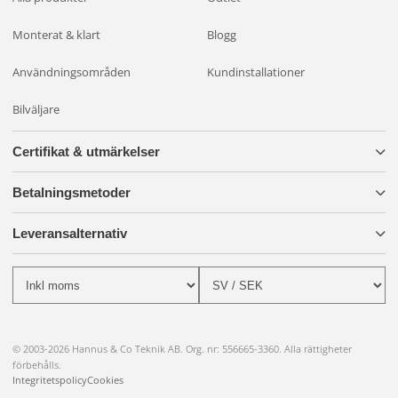
Denna moderna kombinationslampa med stopp-, bak-,
Monterat & klart
Blogg
blinker- och dimljusfunktioner är en högpresterande och
pålitlig belysningslösning som uppfyller de högsta kraven på
Användningsområden
Kundinstallationer
kvalitet och hållbarhet. Dess läckageskyddade elektronik,
slagtåliga konstruktion och plug-in möjligheter gör den till ett
Bilväljare
utmärkt val för fordon och utomhusapplikationer där
tillförlitlig och anpassningsbar belysning är av yttersta vikt.
Certifikat & utmärkelser
Med denna lampa får du inte bara bättre sikt på vägen, utan
också ökad säkerhet och tillförlitlighet i olika situationer.
Betalningsmetoder
Leveransalternativ
© 2003-2026 Hannus & Co Teknik AB. Org. nr: 556665-3360. Alla rättigheter
förbehålls.
Integritetspolicy
Cookies