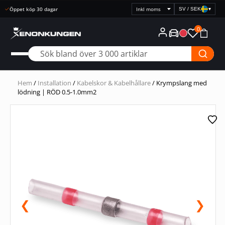
Öppet köp 30 dagar
SV / SEK
▾
Välj
prisvisning
0
Hem
/
Installation
/
Kabelskor & Kabelhållare
/ Krympslang med
lödning | RÖD 0.5-1.0mm2
❮
❯