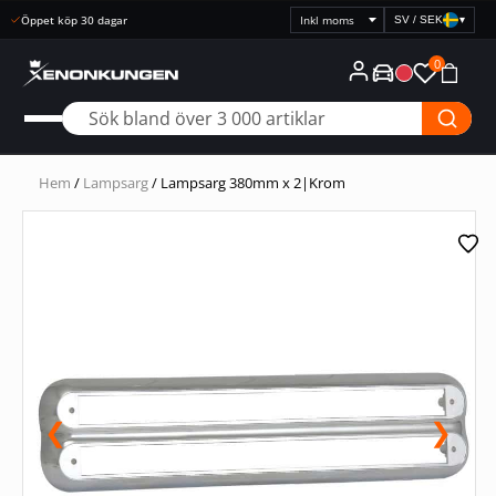
Snabb leverans
SV / SEK
▾
Välj
prisvisning
0
Hem
/
Lampsarg
/ Lampsarg 380mm x 2|Krom
❮
❯