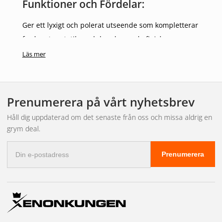
Funktioner och Fördelar:
Ger ett lyxigt och polerat utseende som kompletterar
fordonets estetik med dess kromade finish.
Optimerar ljusspridningen från Strip Lamp 380-serien,
Läs mer
förbättrar synligheten och säkerheten.
Robust konstruktion säkerställer lång hållbarhet även
under tuffa förhållanden.
Prenumerera på vårt nyhetsbrev
Flexibiliteten i monteringen möjliggör anpassning efter
Håll dig uppdaterad om det senaste från oss och missa aldrig en
fordonets design och användarens behov.
grym deal.
E-
Prenumerera
postadress