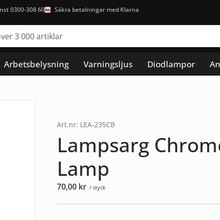
nst 0300-308 60
Säkra betalningar med Klarna
Arbetsbelysning
Varningsljus
Diodlampor
An
Art.nr: LEA-235CB
Lampsarg Chrome 
Lamp
70,00
kr
/ styck