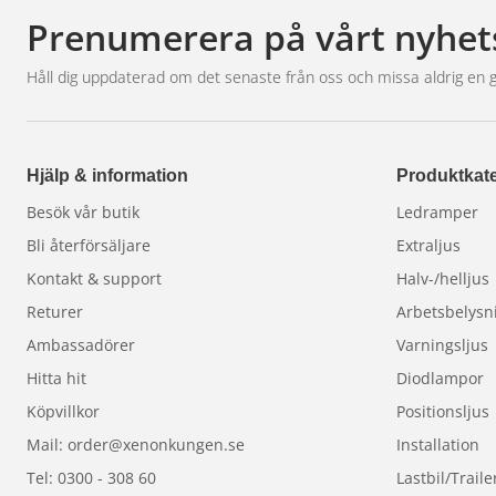
bara det visuella intrycket utan bidrar även till att
Prenumerera på vårt nyhet
installation. Ett perfekt tillbehör för dig som vill ko
Håll dig uppdaterad om det senaste från oss och missa aldrig en 
Hjälp & information
Produktkate
Besök vår butik
Ledramper
Bli återförsäljare
Extraljus
Kontakt & support
Halv-/helljus
Returer
Arbetsbelysn
Ambassadörer
Varningsljus
Hitta hit
Diodlampor
Köpvillkor
Positionsljus
Mail: order@xenonkungen.se
Installation
Tel: 0300 - 308 60
Lastbil/Traile