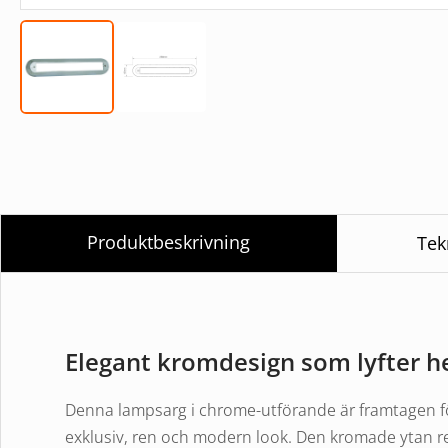
Produktbeskrivning
Tek
Elegant kromdesign som lyfter h
Denna lampsarg i chrome-utförande är framtagen fö
exklusiv, ren och modern look. Den kromade ytan ref