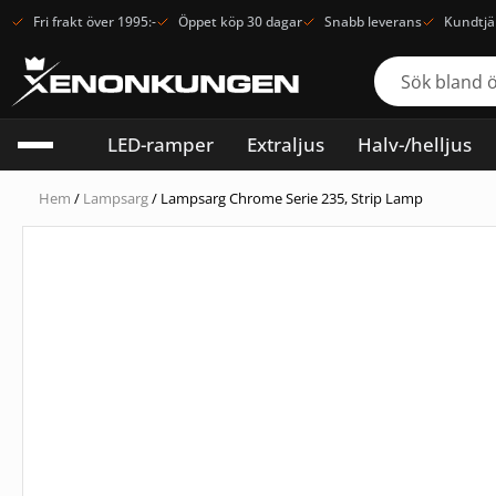
Fri frakt över 1995:-
Öppet köp 30 dagar
Snabb leverans
Kundtjä
LED-ramper
Extraljus
Halv-/helljus
Hem
/
Lampsarg
/ Lampsarg Chrome Serie 235, Strip Lamp