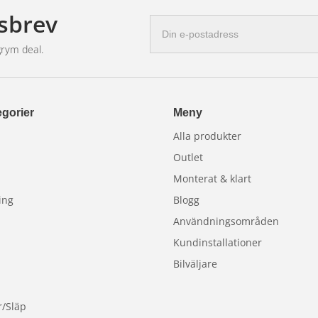
 ge en mer integrerad och färdig
sbrev
mbinera stil, hållbarhet och funktion.
E-
postadress
grym deal.
gorier
Meny
Alla produkter
Outlet
Monterat & klart
ing
Blogg
Användningsområden
Kundinstallationer
Bilväljare
r/Släp