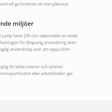
g som vill ge fordonet ett mer påkostat
ande miljöer
p Lamp Serie 235 och säkerställer en exakt
 framtagen för långvarig användning även
 daglig användning utan att tappa form
mplig för både interiör och exteriör
 transportfordon eller arbetsfordon ger
de
 ram till lampan. Den förbättrar inte