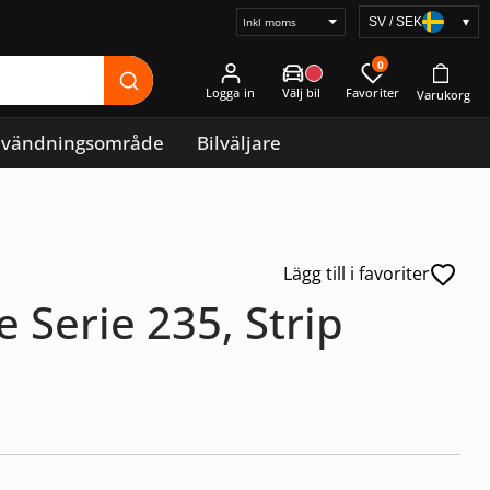
SV / SEK
▾
Välj
prisvisning
0
Logga in
vändningsområde
Bilväljare
Lägg till i favoriter
Serie 235, Strip