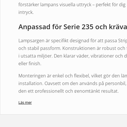
förstärker lampans visuella uttryck – perfekt för di
intryck.
Anpassad för Serie 235 och kräv
Lampsargen är specifikt designad för att passa Stri
och stabil passform. Konstruktionen är robust och
i utsatta miljöer. Den klarar väder, vibrationer och
eller finish.
Monteringen är enkel och flexibel, vilket gör den lä
installation. Oavsett om den används på personbil,
den ett professionellt och genomtänkt resultat.
Läs mer
Funktion och användningsområ
Produkten fungerar som en dekorativ och skyddande