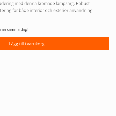
pgradering med denna kromade lampsarg. Robust
ntering för både interiör och exteriör användning.
 varan samma dag!
Lägg till i varukorg