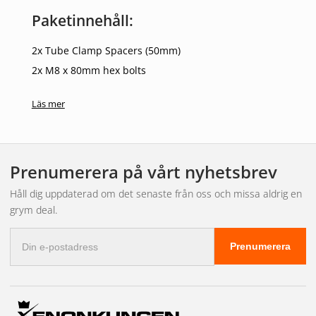
Paketinnehåll:
2x Tube Clamp Spacers (50mm)
2x M8 x 80mm hex bolts
Levereras i par
Läs mer
Prenumerera på vårt nyhetsbrev
Håll dig uppdaterad om det senaste från oss och missa aldrig en
grym deal.
E-
Prenumerera
postadress