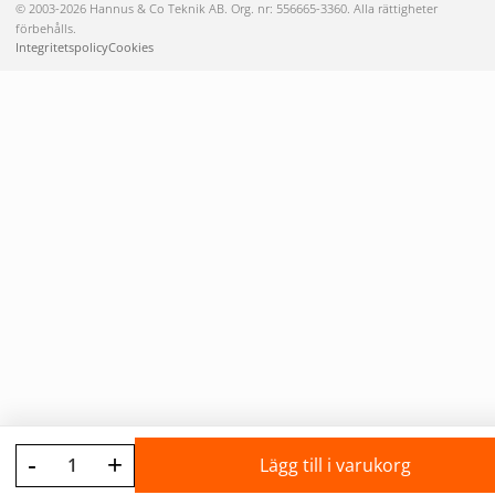
© 2003-2026 Hannus & Co Teknik AB. Org. nr: 556665-3360. Alla rättigheter
förbehålls.
Integritetspolicy
Cookies
-
+
Lägg till i varukorg