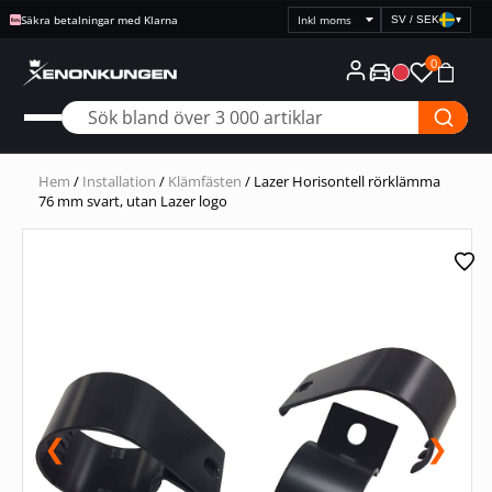
Säkra betalningar med Klarna
SV / SEK
▾
Välj
prisvisning
0
Hem
/
Installation
/
Klämfästen
/ Lazer Horisontell rörklämma
76 mm svart, utan Lazer logo
❮
❯