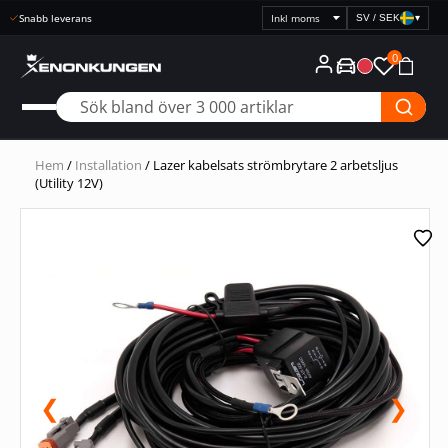
Snabb leverans
SV / SEK
▾
Välj
prisvisning
0
Hem
/
Installation
/ Lazer kabelsats strömbrytare 2 arbetsljus
(Utility 12V)
❮
❯