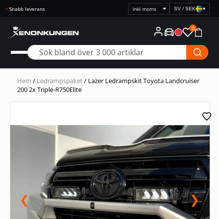
Snabb leverans
SV / SEK
▾
Välj
prisvisning
0
Hem
/
Ledrampspaket
/ Lazer Ledrampskit Toyota Landcruiser
200 2x Triple-R750Elite
❮
❯