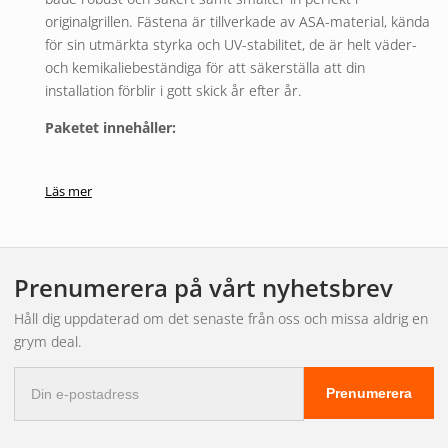
originalgrillen. Fästena är tillverkade av ASA-material, kända
för sin utmärkta styrka och UV-stabilitet, de är helt väder-
och kemikaliebeständiga för att säkerställa att din
installation förblir i gott skick år efter år.
Paketet innehåller:
• 2 x Triple-R 750 Elite
Läs mer
• 4 x fästen samt tillhörande fästelement
• 1 x skärguide
• 1 x kopplingssats
Prenumerera på vårt nyhetsbrev
• 1 x monteringsanvisning
Håll dig uppdaterad om det senaste från oss och missa aldrig en
grym deal.
Ge din Toyota Landcruiser den ljusuppgradering den
förtjänar. Med vårt Lazers ledrampskit får du överlägsen
E-
Prenumerera
belysning och säker montering för din bil.
postadress