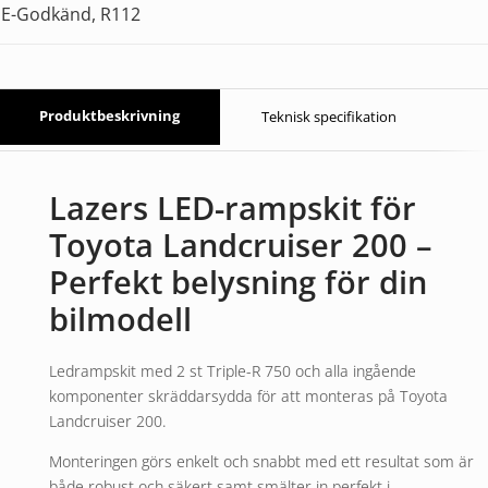
E-Godkänd, R112
Produktbeskrivning
Teknisk specifikation
Lazers LED-rampskit för
Toyota Landcruiser 200 –
Perfekt belysning för din
bilmodell
Ledrampskit med 2 st Triple-R 750 och alla ingående
komponenter skräddarsydda för att monteras på Toyota
Landcruiser 200.
Monteringen görs enkelt och snabbt med ett resultat som är
både robust och säkert samt smälter in perfekt i