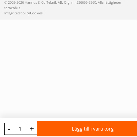
© 2003-2026 Hannus & Co Teknik AB. Org. nr: 556665-3360. Alla rättigheter
förbehålls.
Integritetspolicy
Cookies
-
+
Lägg till i varukorg