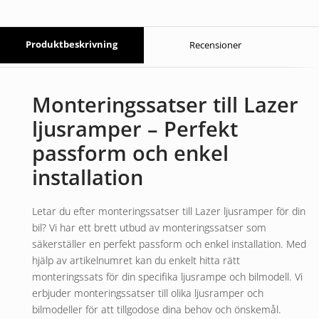
Produktbeskrivning
Recensioner
Monteringssatser till Lazer
ljusramper – Perfekt
passform och enkel
installation
Letar du efter monteringssatser till Lazer ljusramper för din
bil? Vi har ett brett utbud av monteringssatser som
säkerställer en perfekt passform och enkel installation. Med
hjälp av artikelnumret kan du enkelt hitta rätt
monteringssats för din specifika ljusrampe och bilmodell. Vi
erbjuder monteringssatser till olika ljusramper och
bilmodeller för att tillgodose dina behov och önskemål.