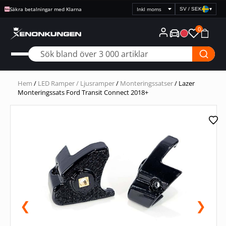
Säkra betalningar med Klarna
SV / SEK
▾
Välj
prisvisning
0
Hem
/
LED Ramper / Ljusramper
/
Monteringssatser
/ Lazer
Monteringssats Ford Transit Connect 2018+
❮
❯