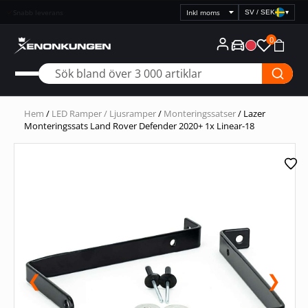
Snabb leverans
SV / SEK
▾
Välj
prisvisning
0
Hem
/
LED Ramper / Ljusramper
/
Monteringssatser
/ Lazer
Monteringssats Land Rover Defender 2020+ 1x Linear-18
❮
❯