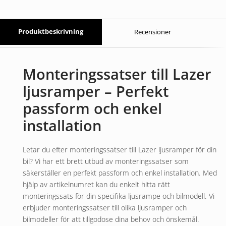
Produktbeskrivning
Recensioner
Monteringssatser till Lazer
ljusramper – Perfekt
passform och enkel
installation
Letar du efter monteringssatser till Lazer ljusramper för din
bil? Vi har ett brett utbud av monteringssatser som
säkerställer en perfekt passform och enkel installation. Med
hjälp av artikelnumret kan du enkelt hitta rätt
monteringssats för din specifika ljusrampe och bilmodell. Vi
erbjuder monteringssatser till olika ljusramper och
bilmodeller för att tillgodose dina behov och önskemål.