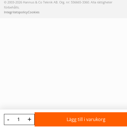
© 2003-2026 Hannus & Co Teknik AB. Org. nr: 556665-3360. Alla rättigheter
förbehålls.
Integritetspolicy
Cookies
-
+
Lägg till i varukorg