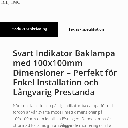
ECE, EMC
Produktbeskrivning
Teknisk specifikation
Svart Indikator Baklampa
med 100x100mm
Dimensioner – Perfekt för
Enkel Installation och
Långvarig Prestanda
När du letar efter en pålitlig indikator baklampa för ditt
fordon är vår svarta modell med dimensioner på
100x100mm den idealiska lösningen. Denna lampa är
utformad för smidig utanpåliggande montering och har