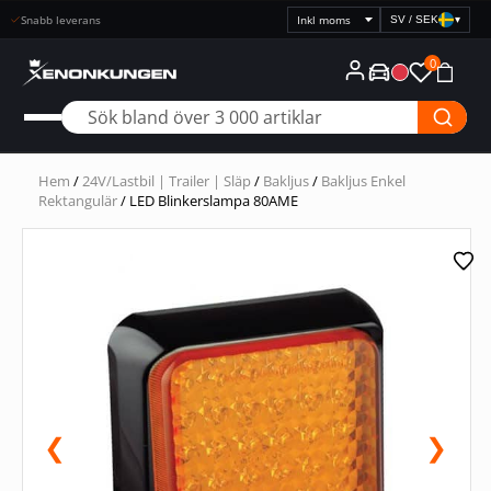
Snabb leverans
SV / SEK
▾
Välj
prisvisning
0
Hem
/
24V/Lastbil | Trailer | Släp
/
Bakljus
/
Bakljus Enkel
Rektangulär
/ LED Blinkerslampa 80AME
❮
❯