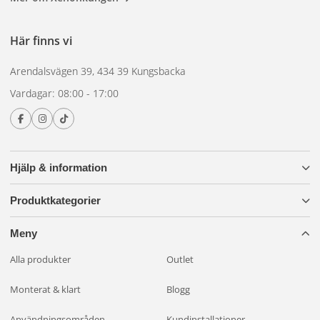
prestanda och en lång garantiperiod är det en pålitlig och
högkvalitativ produkt som ökar både säkerheten och stilen
Här finns vi
på ditt fordon. Ge ditt fordon den effektiva och stilfulla
belysning det förtjänar med vår svarta indikator baklampa.
Arendalsvägen 39, 434 39 Kungsbacka
Vardagar: 08:00 - 17:00
Hjälp & information
Produktkategorier
Meny
Alla produkter
Outlet
Monterat & klart
Blogg
Användningsområden
Kundinstallationer