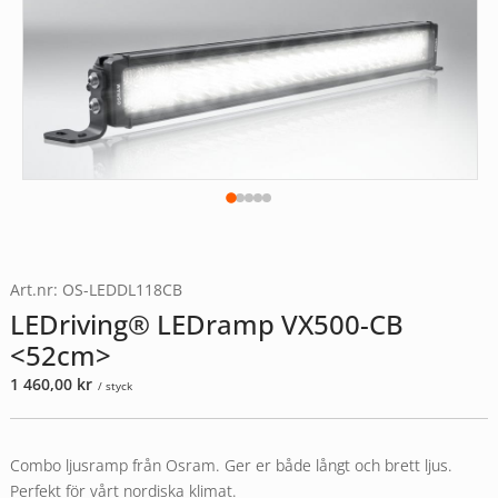
Art.nr: OS-LEDDL118CB
LEDriving® LEDramp VX500-CB
<52cm>
1 460,00
kr
/ styck
Combo ljusramp från Osram. Ger er både långt och brett ljus.
Perfekt för vårt nordiska klimat.