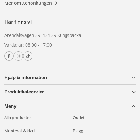
Mer om Xenonkungen
VX500-CB är en effektiv uppgradering av ditt fordon. De
ECE-certifierade LED-extraljusen kräver ingen
omregistrering och inga tillägg i fordonets dokumentation.
Här finns vi
ECE-referensnummer: 17.5
Arendalsvägen 39, 434 39 Kungsbacka
OSRAM LEDriving Lightbar VX500-CB kan monteras på bilar,
Vardagar: 08:00 - 17:00
lastbilar, lantbruksmaskiner, nyttofordon, anläggningsfordon,
skogsbruksmaskiner, husvagnar, terrängfordon och
fyrhjulingar.
OSRAM LEDriving VX500-CB är mångsidig och flexibel.
Hjälp & information
Produktkategorier
Meny
Alla produkter
Outlet
Monterat & klart
Blogg