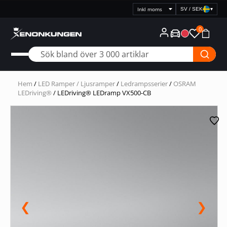
Snabb leverans
SV / SEK
▾
Välj
prisvisning
0
Hem
/
LED Ramper / Ljusramper
/
Ledrampsserier
/
OSRAM
LEDriving®
/ LEDriving® LEDramp VX500-CB
❮
❯