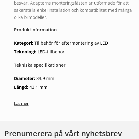
besvär. Adapterns monteringsfästen är utformade för att
säkerställa enkel installation och kompatibilitet med många
olika bilmodeller.
Produktinformation
Kategori:
Tillbehör för eftermontering av LED
Teknologi:
LED-tillbehör
Tekniska specifikationer
Diameter:
33,9 mm
Längd:
43,1 mm
Vikt:
2,84 g
Läs mer
Långvarig och tillförlitlig
Med en garanti på 3 år erbjuder LEDriving Adapter inte bara
kvalitet utan också långvarig tillförlitlighet och prestanda.
Prenumerera på vårt nyhetsbrev