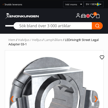
Snabb leverans
SV / SEK
▾
Välj
prisvisning
0
Hem
/
Halvljus / Helljus
/
Lamphållare
/ LEDriving® Street Legal
Adapter 03-1
❮
❯