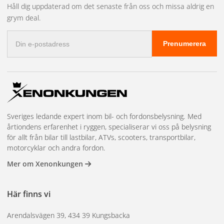
Användarvänlig och flexibel
Håll dig uppdaterad om det senaste från oss och missa aldrig en
grym deal.
Denna produkt är kompatibel med OSRAM NIGHT BREAKER
E-
LED-lampor och kan endast användas med officiella OSRAM-
Prenumerera
postadress
tillbehör för att garantera optimal prestanda och säkerhet.
Passar följande bilar:
Mercedes
– B-class (W242, W246) 2011-2018
– C-class (W204/S204) Facelift 2011-2014
Sveriges ledande expert inom bil- och fordonsbelysning. Med
– C-class (W205/S205) 2014-2018
årtiondens erfarenhet i ryggen, specialiserar vi oss på belysning
– GLA 245 G (C117, X117) 2019-
för allt från bilar till lastbilar, ATVs, scooters, transportbilar,
– GLA (X156) 2013-2020
motorcyklar och andra fordon.
Opel
Mer om Xenonkungen
– Zafira C/ Tourer 2016-2019
VW
Här finns vi
– Tiguan 2 (5N/AD1) 2016-2020
– Touran 1 T2 (GP) 2006-2010
Arendalsvägen 39, 434 39 Kungsbacka