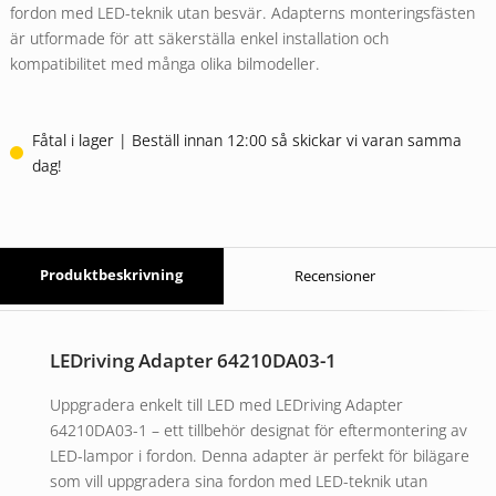
fordon med LED-teknik utan besvär. Adapterns monteringsfästen
är utformade för att säkerställa enkel installation och
kompatibilitet med många olika bilmodeller.
Fåtal i lager | Beställ innan 12:00 så skickar vi varan samma
dag!
Produktbeskrivning
Recensioner
LEDriving Adapter 64210DA03-1
Uppgradera enkelt till LED med LEDriving Adapter
64210DA03-1 – ett tillbehör designat för eftermontering av
LED-lampor i fordon. Denna adapter är perfekt för bilägare
som vill uppgradera sina fordon med LED-teknik utan