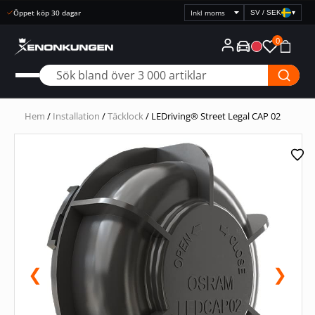
Snabb leverans
SV / SEK
▾
Välj
prisvisning
0
Hem
/
Installation
/
Täcklock
/ LEDriving® Street Legal CAP 02
❮
❯