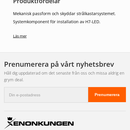
Produktfördelar
Mekanisk passform och skyddar strålkastarsystemet.
Systemkomponent för installation av H7-LED.
Teknisk Specifikation
Läs mer
Mått: 85mm i diameter
Vikt: 38,50g
Prenumerera på vårt nyhetsbrev
Håll dig uppdaterad om det senaste från oss och missa aldrig en
grym deal.
E-
Prenumerera
postadress