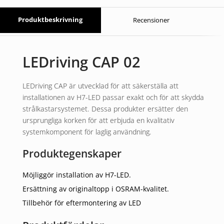
Produktbeskrivning
Recensioner
LEDriving CAP 02
LEDriving CAP är utvecklad för att säkerställa att
installationen av H7-LED passar exakt och för att skydda
strålkastarsystemet. Dessa produkter ersätter den
ursprungliga korken för att erbjuda en kvalitativ
systemkomponent för laglig användning.
Produktegenskaper
Möjliggör installation av H7-LED.
Ersättning av originaltopp i OSRAM-kvalitet.
Tillbehör för eftermontering av LED