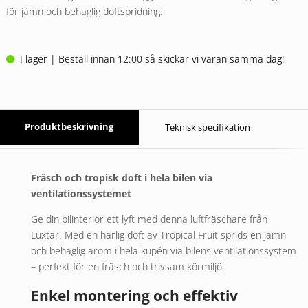
för jämn och behaglig doftspridning.
I lager | Beställ innan 12:00 så skickar vi varan samma dag!
Produktbeskrivning
Teknisk specifikation
Fräsch och tropisk doft i hela bilen via
ventilationssystemet
Ge din bilinteriör ett lyft med denna luftfräschare från
Luxtar. Med en härlig doft av Tropical Fruit sprids en jämn
och behaglig arom i hela kupén via bilens ventilationssystem
– perfekt för en fräsch och trivsam körmiljö.
Enkel montering och effektiv