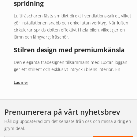
spridning
Luftfräscharen fästs smidigt direkt i ventilationsgallret, vilket
gör installationen snabb och enkel utan verktyg. När luften
cirkulerar sprids doften effektivt i hela bilen, vilket ger en
jämn och långvarig fräschör.
Stilren design med premiumkänsla
Den eleganta trädesignen tillsammans med Luxtar-loggan
ger ett stilrent och exklusivt intryck i bilens interiör. En
perfekt kombination av funktion och design för dig som vill
Läs mer
ha både doft och estetik.
Prenumerera på vårt nyhetsbrev
Håll dig uppdaterad om det senaste från oss och missa aldrig en
grym deal.