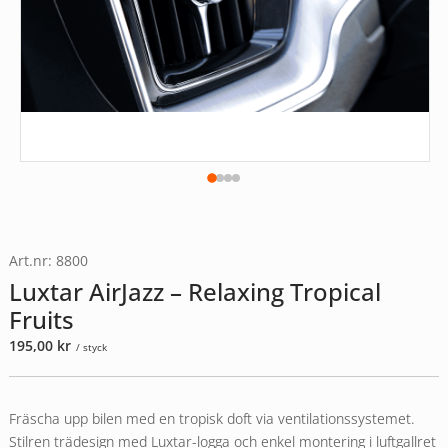
Art.nr: 8800
Luxtar AirJazz – Relaxing Tropical
Fruits
195,00
kr
/ styck
Fräscha upp bilen med en tropisk doft via ventilationssystemet.
Stilren trädesign med Luxtar-logga och enkel montering i luftgallret