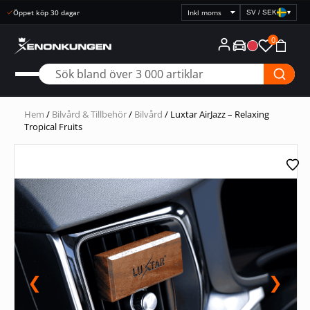
Snabb leverans
SV / SEK
▾
Välj
prisvisning
0
Hem
/
Bilvård & Tillbehör
/
Bilvård
/ Luxtar AirJazz – Relaxing
Tropical Fruits
❮
❯