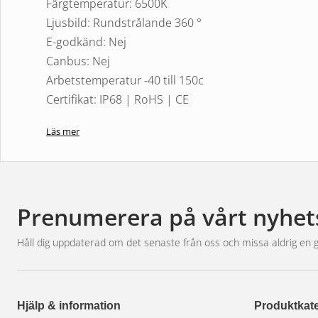
Färgtemperatur: 6500K
Ljusbild: Rundstrålande 360 °
E-godkänd: Nej
Canbus: Nej
Arbetstemperatur -40 till 150c
Certifikat: IP68 | RoHS | CE
Garanti: 2 år
Läs mer
Innehåll: 2.st Luxtar LED Genesis Gen.2 HB2
Användningsområde:
Alla typer av 12V samt 24V fordon med helljus, halv
Prenumerera på vårt nyhet
övervakning.
Håll dig uppdaterad om det senaste från oss och missa aldrig en 
Hjälp & information
Produktkate