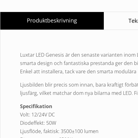
Produktbeskrivning
Tek
Luxtar LED Genesis är den senaste varianten inom L
smarta design och fantastiska prestanda ger den b
Enkel att installera, tack vare den smarta modulära
Ljusbilden blir precis som innan, bara kraftigt förbä
ljusfärg, vilket matchar dom nya bilarna med LED. F
Specifikation
Volt: 12/24V DC
Diodeffekt: 50W
Ljusflöde, faktisk: 3500±100 lumen