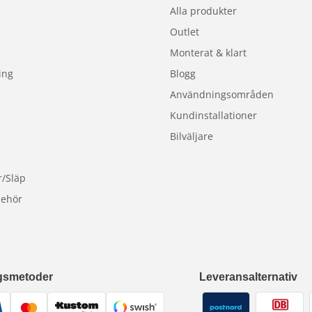
Alla produkter
Outlet
Monterat & klart
ing
Blogg
Användningsområden
Kundinstallationer
Bilväljare
r/Släp
behör
gsmetoder
Leveransalternativ