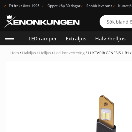
Fri frakt över 1995:-
Öppet köp 30 dagar
Snabb leverans
Kundtjä
LED-ramper
Extraljus
Halv-/helljus
Hem
/
Halvljus / Helljus
/
Led-konvertering
/ LUXTAR® GENESIS HB1 / 