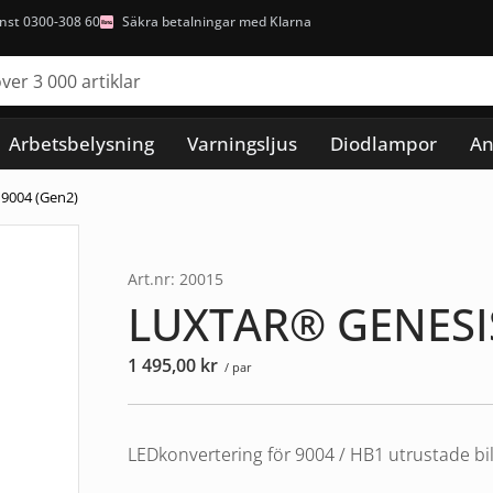
nst 0300-308 60
Säkra betalningar med Klarna
Arbetsbelysning
Varningsljus
Diodlampor
An
9004 (Gen2)
Art.nr: 20015
LUXTAR® GENESIS
1 495,00
kr
/ par
LEDkonvertering för 9004 / HB1 utrustade bi