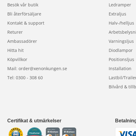
Besök vår butik
Ledramper
Bli återförsäljare
Extraljus
Kontakt & support
Halv-/helljus
Returer
Arbetsbelysn
Ambassadörer
Varningsljus
Hitta hit
Diodlampor
Köpvillkor
Positionsljus
Mail: order@xenonkungen.se
Installation
Tel: 0300 - 308 60
Lastbil/Traile
Bilvård & till
Certifikat & utmärkelser
Betalnin