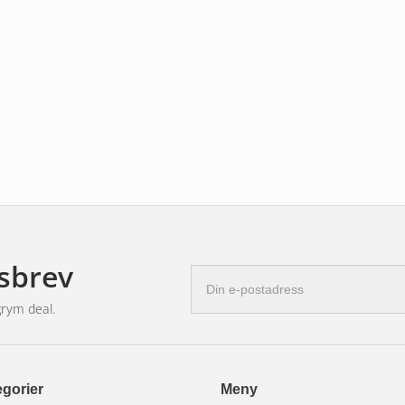
ljus, dimljus med eller utan CANBUS
sbrev
E-
postadress
grym deal.
gorier
Meny