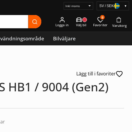
SV / SEK
▾
Välj
prisvisning
0
Logga in
vändningsområde
Bilväljare
Lägg till i favoriter
 HB1 / 9004 (Gen2)
lar