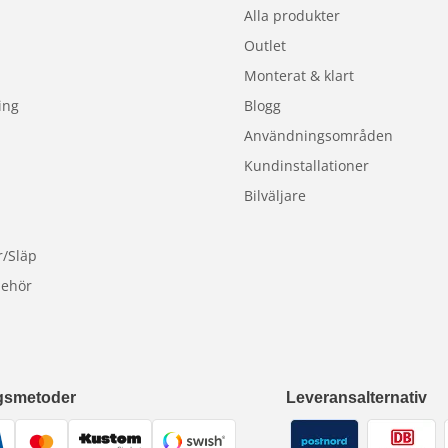
Alla produkter
Outlet
Monterat & klart
ing
Blogg
Användningsområden
Kundinstallationer
Bilväljare
r/Släp
behör
gsmetoder
Leveransalternativ