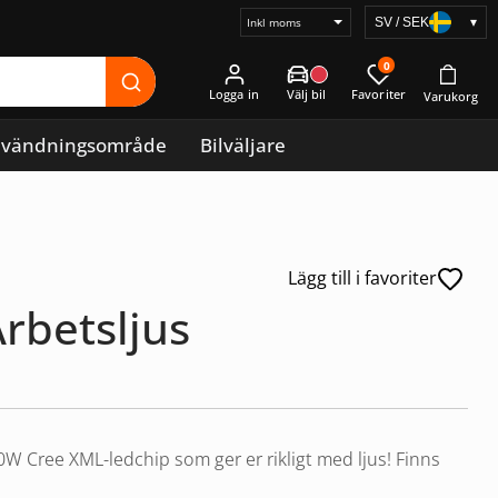
SV / SEK
▾
Välj
prisvisning
0
Logga in
vändningsområde
Bilväljare
Lägg till i favoriter
rbetsljus
 10W Cree XML-ledchip som ger er rikligt med ljus! Finns