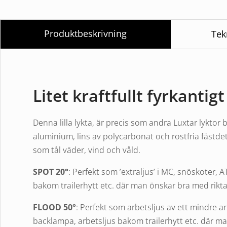
Produktbeskrivning
Tek
Litet kraftfullt fyrkantig
Denna lilla lykta, är precis som andra Luxtar lyktor b
aluminium, lins av polycarbonat och rostfria fästdetal
som tål väder, vind och våld.
SPOT 20°
: Perfekt som ’extraljus’ i MC, snöskoter,
bakom trailerhytt etc. där man önskar bra med riktat
FLOOD 50°
: Perfekt som arbetsljus av ett mindre
backlampa, arbetsljus bakom trailerhytt etc. där ma