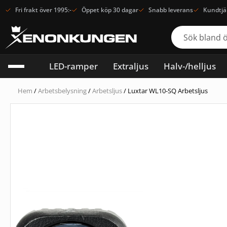
Fri frakt över 1995:-
Öppet köp 30 dagar
Snabb leverans
Kundtjä
LED-ramper
Extraljus
Halv-/helljus
Hem
/
Arbetsbelysning
/
Arbetsljus
/ Luxtar WL10-SQ Arbetsljus