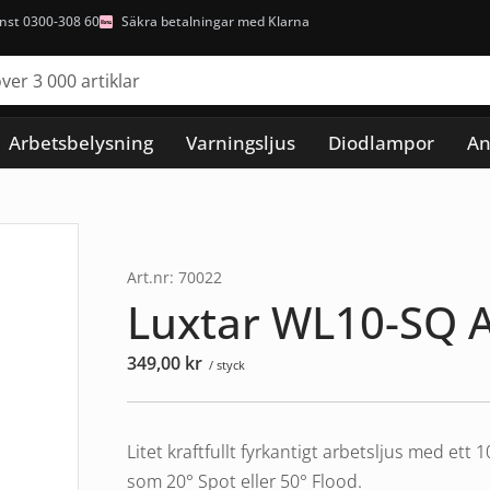
nst 0300-308 60
Säkra betalningar med Klarna
Arbetsbelysning
Varningsljus
Diodlampor
An
Art.nr: 70022
Luxtar WL10-SQ A
349,00
kr
/ styck
Litet kraftfullt fyrkantigt arbetsljus med ett
som 20° Spot eller 50° Flood.