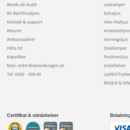
Besök vår butik
Ledramper
Bli återförsäljare
Extraljus
Kontakt & support
Halv-/helljus
Returer
Arbetsbelysn
Ambassadörer
Varningsljus
Hitta hit
Diodlampor
Köpvillkor
Positionsljus
Mail: order@xenonkungen.se
Installation
Tel: 0300 - 308 60
Lastbil/Traile
Bilvård & till
Certifikat & utmärkelser
Betalnin