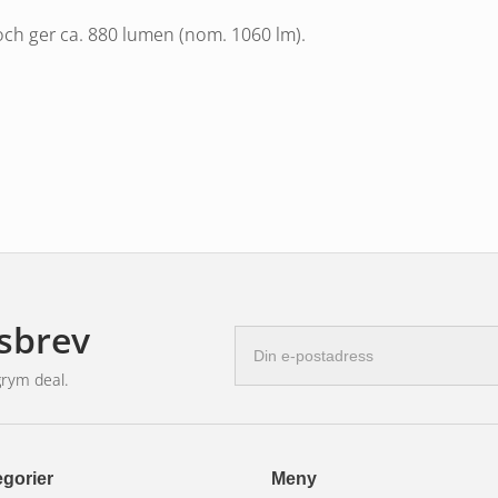
h ger ca. 880 lumen (nom. 1060 lm).
sbrev
E-
postadress
grym deal.
gorier
Meny