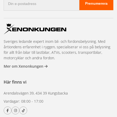
Prenumerera
postadress
Utformad med en estetiskt tilltalande och robust design,
kombinerar denna sofistikerade vita markeringslampa
modern LED-teknologi med praktisk funktionalitet för att
erbjuda en överlägsen belysningslösning. Den är idealisk för
att höja säkerhetsstandarden samt för att förstärka
fordonets utseende, med flexibla installationsalternativ som
Sveriges ledande expert inom bil- och fordonsbelysning. Med
möjliggör en anpassad montering.
årtiondens erfarenhet i ryggen, specialiserar vi oss på belysning
för allt från bilar till lastbilar, ATVs, scooters, transportbilar,
Avancerad vit LED-teknik för kraftfull och energieffektiv
motorcyklar och andra fordon.
belysning
Mer om Xenonkungen
Sofistikerad design som förhöjer fordonets estetik
Flexibel montering för enkel anpassning till olika
Här finns vi
fordonstyper
Lämplig för ett brett spektrum av användningsområden,
Arendalsvägen 39, 434 39 Kungsbacka
från professionella yrkesfordon till personliga
Vardagar: 08:00 - 17:00
hobbyprojekt