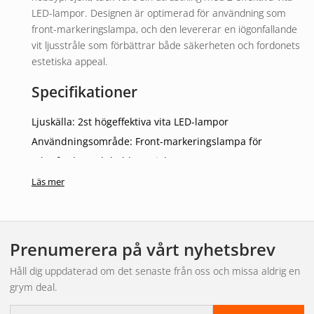
LED-lampor. Designen är optimerad för användning som
front-markeringslampa, och den levererar en iögonfallande
vit ljusstråle som förbättrar både säkerheten och fordonets
estetiska appeal.
Specifikationer
Ljuskälla: 2st högeffektiva vita LED-lampor
Användningsområde: Front-markeringslampa för
yrkesfordon och hobbyprojekt
Material: Hållbart hus med hög motståndskraft, slagtålig
Läs mer
polycarbonatlins
Färg: Vit
IP67-klassificering: Skyddad mot damm, stöt- och
Prenumerera på vårt nyhetsbrev
vibrationstålig, helt vattentät
Håll dig uppdaterad om det senaste från oss och missa aldrig en
Säkerhetsfunktioner: Kortslutningsskydd
grym deal.
Funktioner och Fördelar
E-