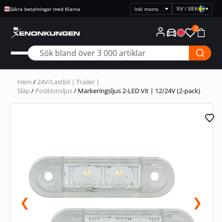
Säkra betalningar med Klarna
SV / SEK
▾
Välj
prisvisning
0
Hem
/
24V/Lastbil | Trailer |
Släp
/
Positionsljus
/ Markeringsljus 2-LED Vit | 12/24V (2-pack)
❮
❯