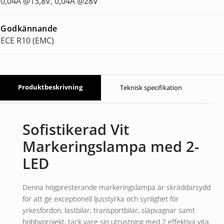
0,04A @13,8V, 0,04A @28V
Godkännande
ECE R10 (EMC)
Produktbeskrivning
Teknisk specifikation
Sofistikerad Vit
Markeringslampa med 2-
LED
Denna högpresterande markeringslampa är skräddarsydd
för att ge exceptionell ljusstyrka och synlighet för
yrkesfordon, lastbilar, transportbilar, släpvagnar samt
hobbyprojekt, tack vare sin utrustning med 2 effektiva vita