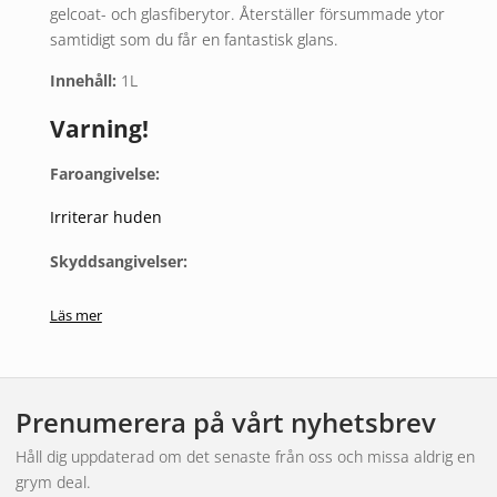
gelcoat- och glasfiberytor. Återställer försummade ytor
samtidigt som du får en fantastisk glans.
Innehåll:
1L
Varning!
Faroangivelse:
Irriterar huden
Skyddsangivelser:
Ha förpackningen eller etiketten till hands om du måste
Läs mer
söka läkarvård
Förvaras oåtkomligt för barn
Tvätta händerna grundligt efter användning
Prenumerera på vårt nyhetsbrev
Använd skyddshandskar
Håll dig uppdaterad om det senaste från oss och missa aldrig en
VID HUDKONTAKT: Tvätta med mycket tvål och vatten
grym deal.
Vid hudirritation: Sök läkarhjälp