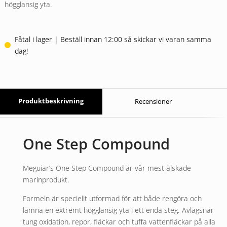
högglansig yta.
Fåtal i lager | Beställ innan 12:00 så skickar vi varan samma
dag!
Produktbeskrivning
Recensioner
One Step Compound
Meguiar’s One Step Compound är vår mest älskade
marinprodukt.
Formeln är speciellt utformad för att både rengöra och
lämna en extremt högglansig yta i ett enda steg. Avlägsnar
tung oxidation, repor, fläckar och tuffa vattenfläckar på alla