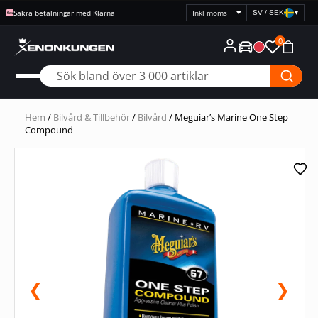
Säkra betalningar med Klarna
SV / SEK
▾
Välj
prisvisning
0
Hem
/
Bilvård & Tillbehör
/
Bilvård
/ Meguiar’s Marine One Step
Compound
❮
❯