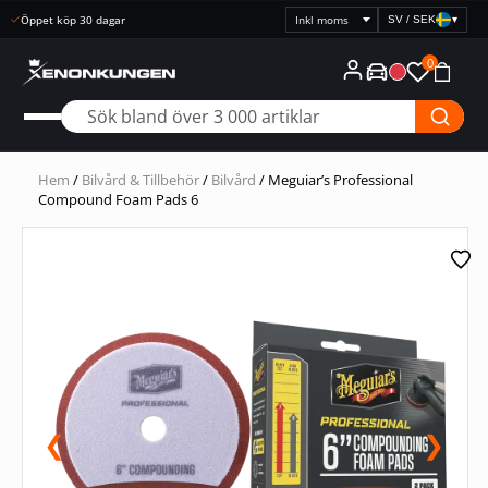
SV / SEK
▾
Välj
prisvisning
0
Hem
/
Bilvård & Tillbehör
/
Bilvård
/ Meguiar’s Professional
Compound Foam Pads 6
❮
❯