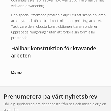
och entusiaster som söker hög kvalitet och lång hållbarhet
vid varje användning.
Den specialutformade profilen hjälper till att skapa en jämn
arbetsyta och förbättrad kontroll under poleringsarbetet.
Tack vare den robusta konstruktionen klarar rondellen
upprepade rengöringar utan att förlora sin form eller
prestanda.
Hållbar konstruktion för krävande
arbeten
Skumrondellen är tillverkad av slitstarka material som är
anpassade för tuffa arbetsmiljöer och frekvent användning.
Läs mer
Den fungerar utmärkt vid korrigering av lack, borttagning av
repor och applicering av polermedel tillsammans med
kompatibla polermaskiner.
Prenumerera på vårt nyhetsbrev
Meguiar’s Professional Foam Pads passar lika bra för
professionella verkstäder som för hemmabruk och ger en
Håll dig uppdaterad om det senaste från oss och missa aldrig en
pålitlig lösning för dig som vill uppnå ett snyggt och jämnt
grym deal.