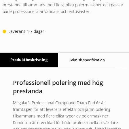
prestanda tillsammans med flera olika polermaskiner och passar
både professionella användare och entusiaster.
Leverans 4-7 dagar
Produktbeskrivning
Teknisk specifikation
Professionell polering med hög
prestanda
Meguiar’s Professional Compound Foam Pad 6″ är
framtagen för att leverera effektiv och jämn polering
tillsammans med flera olika typer av polermaskiner.
Rondellen är utvecklad för både professionella bilvårdare