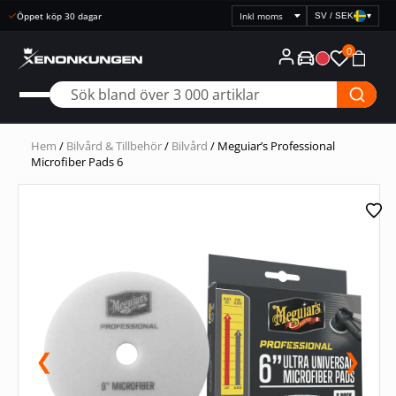
SV / SEK
▾
Välj
prisvisning
0
Hem
/
Bilvård & Tillbehör
/
Bilvård
/ Meguiar’s Professional
Microfiber Pads 6
❮
❯