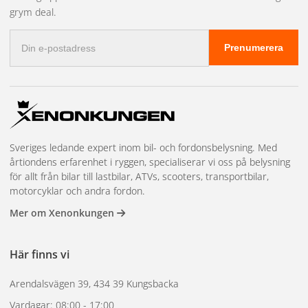
grym deal.
Meguiar’s® Professional Mikrofiberrondell är kompatibel
E-
med flera olika typer av polermaskiner och ger en jämn
Prenumerera
postadress
arbetsyta för effektiv bearbetning av lacken. Perfekt för dig
som vill kombinera hög prestanda med lång hållbarhet och
professionella resultat.
Sveriges ledande expert inom bil- och fordonsbelysning. Med
årtiondens erfarenhet i ryggen, specialiserar vi oss på belysning
för allt från bilar till lastbilar, ATVs, scooters, transportbilar,
motorcyklar och andra fordon.
Mer om Xenonkungen
Här finns vi
Arendalsvägen 39, 434 39 Kungsbacka
Vardagar: 08:00 - 17:00