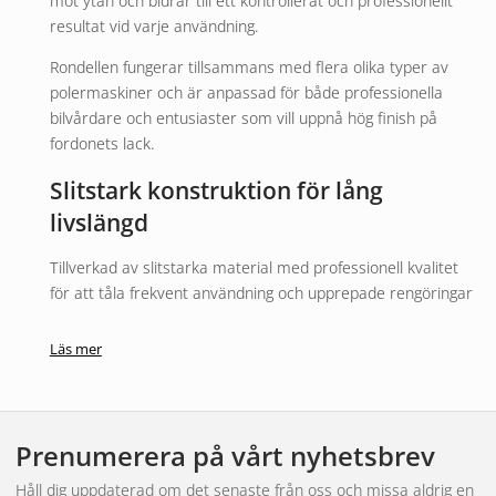
mot ytan och bidrar till ett kontrollerat och professionellt
resultat vid varje användning.
Rondellen fungerar tillsammans med flera olika typer av
polermaskiner och är anpassad för både professionella
bilvårdare och entusiaster som vill uppnå hög finish på
fordonets lack.
Slitstark konstruktion för lång
livslängd
Tillverkad av slitstarka material med professionell kvalitet
för att tåla frekvent användning och upprepade rengöringar
utan att förlora sin prestanda. Mikrofiberrondellen är
utvecklad för att bibehålla sin effektivitet även under
Läs mer
krävande arbetsförhållanden.
Den robusta designen gör rondellen till ett pålitligt val för allt
från lättare polering till mer avancerad lackkorrigering.
Prenumerera på vårt nyhetsbrev
Passar flera olika polermaskiner
Håll dig uppdaterad om det senaste från oss och missa aldrig en