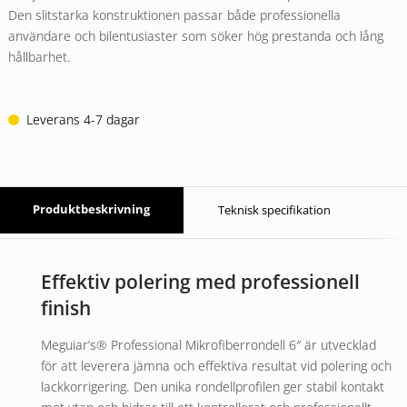
Den slitstarka konstruktionen passar både professionella
användare och bilentusiaster som söker hög prestanda och lång
hållbarhet.
Leverans 4-7 dagar
Produktbeskrivning
Teknisk specifikation
Effektiv polering med professionell
finish
Meguiar’s® Professional Mikrofiberrondell 6″ är utvecklad
för att leverera jämna och effektiva resultat vid polering och
lackkorrigering. Den unika rondellprofilen ger stabil kontakt