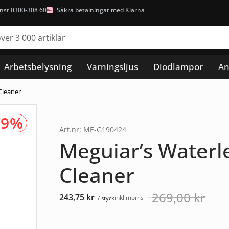
nst 0300-308 60
Säkra betalningar med Klarna
Arbetsbelysning
Varningsljus
Diodlampor
An
Cleaner
-9%
Art.nr: ME-G190424
Meguiar’s Waterl
Cleaner
269,00
kr
243,75
kr
inkl moms
/ styck
Det
Det
ursprungliga
nuvarande