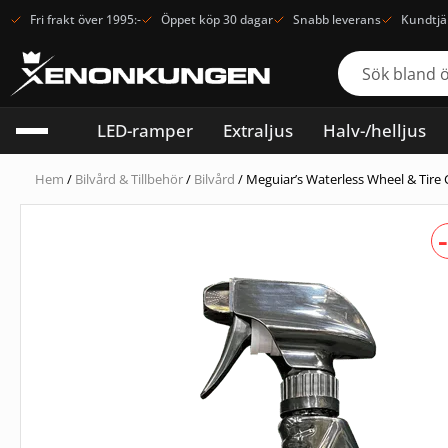
Fri frakt över 1995:-
Öppet köp 30 dagar
Snabb leverans
Kundtjä
LED-ramper
Extraljus
Halv-/helljus
Hem
/
Bilvård & Tillbehör
/
Bilvård
/ Meguiar’s Waterless Wheel & Tire 