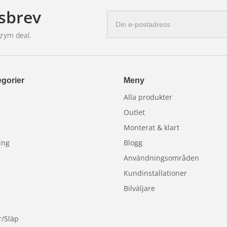
SCENTRAL eller läkare
sbrev
E-
postadress
grym deal.
 avfallshanteringsanläggning
gorier
Meny
Alla produkter
Outlet
Monterat & klart
ing
Blogg
Användningsområden
Kundinstallationer
Bilväljare
r/Släp