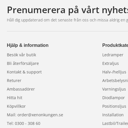
VID FÖRTÄRING: Kontakta genast GIFTINFORMATION
Prenumerera på vårt nyhet
Framkalla INTE kräkning
Håll dig uppdaterad om det senaste från oss och missa aldrig en 
Förvaras inlåst
Innehållet och behållaren lämnas till auktoriserad
Hjälp & information
Produktkate
Besök vår butik
Ledramper
Bli återförsäljare
Extraljus
Kontakt & support
Halv-/helljus
Returer
Arbetsbelysn
Ambassadörer
Varningsljus
Hitta hit
Diodlampor
Köpvillkor
Positionsljus
Mail: order@xenonkungen.se
Installation
Tel: 0300 - 308 60
Lastbil/Traile