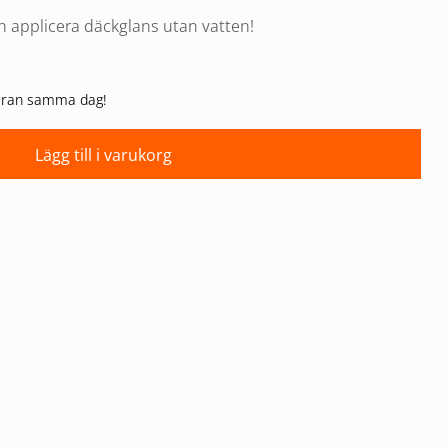
ch applicera däckglans utan vatten!
 varan samma dag!
Lägg till i varukorg