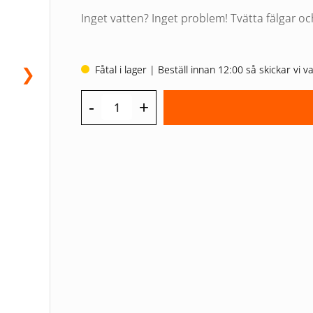
priset
priset
Inget vatten? Inget problem! Tvätta fälgar o
var:
är:
269,00 kr.
243,75 kr.
Fåtal i lager | Beställ innan 12:00 så skickar vi
❯
-
+