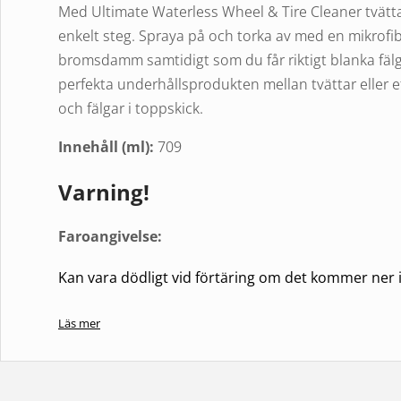
Med Ultimate Waterless Wheel & Tire Cleaner tvättar
enkelt steg. Spraya på och torka av med en mikrof
bromsdamm samtidigt som du får riktigt blanka fälg
perfekta underhållsprodukten mellan tvättar eller e
och fälgar i toppskick.
Innehåll (ml):
709
Varning!
Faroangivelse:
Kan vara dödligt vid förtäring om det kommer ner i
Skyddsangivelser:
Läs mer
Ha förpackningen eller etiketten till hands om du 
Förvaras oåtkomligt för barn