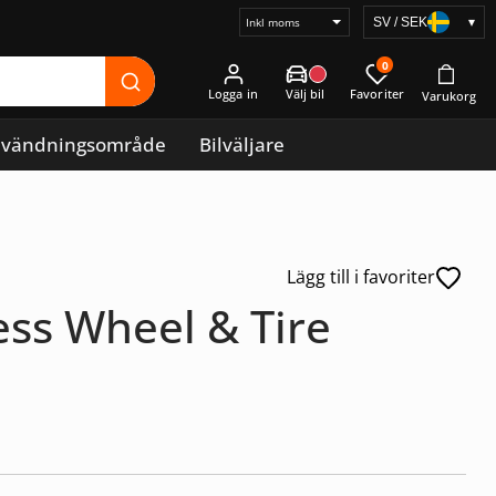
SV / SEK
▾
Välj
prisvisning
0
Logga in
vändningsområde
Bilväljare
Lägg till i favoriter
ess Wheel & Tire