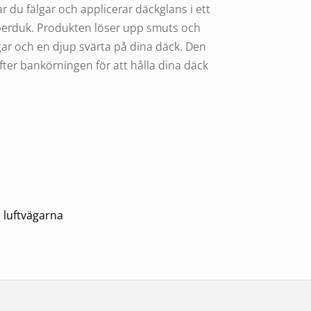
 du fälgar och applicerar däckglans i ett
iberduk. Produkten löser upp smuts och
ar och en djup svärta på dina däck. Den
fter bankörningen för att hålla dina däck
 luftvägarna
måste söka läkarvård