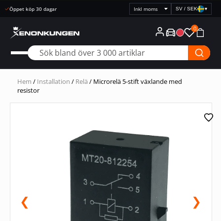
Snabb leverans
SV / SEK
▾
Välj
prisvisning
0
Hem
/
Installation
/
Relä
/ Microrelä 5-stift växlande med
resistor
❮
❯