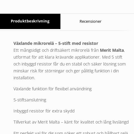
Produktbeskrivning
Recensioner
Växlande mikrorelä – 5-stift med resistor
Ett mångsidigt och driftsäkert mikrorelä från
Merit Malta
,
utformat för att klara krävande applikationer. Med 5 stift
och inbyggd resistor får du en stabil och säker lösning som
minskar risk för störningar och ger pålitlig funktion i din
installation.
Växlande funktion för flexibel användning
5-stiftsanslutning
Inbyggd resistor för extra skydd
Tillverkat av Merit Malta – känt för kvalitet och lång livslängd
Ett perfekt val för dig som söker ett robust och hållbart relä