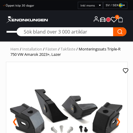
Öppet köp 30 dagar
SV / SEK
▾
Välj
prisvisning
0
Hem
/
Installation
/
Fästen
/
Takfäste
/ Monteringssats Triple-R
750 VW Amarok 2023+, Lazer
❮
❯