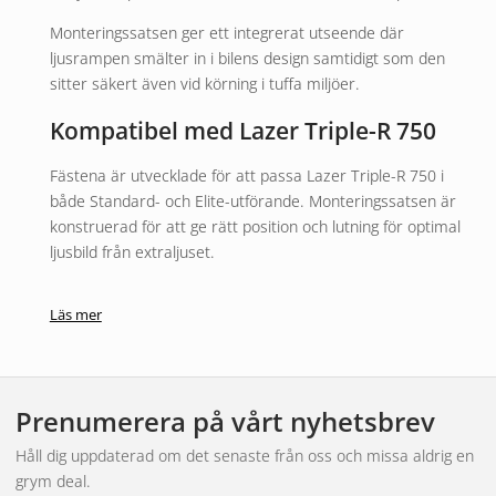
Monteringssatsen ger ett integrerat utseende där
ljusrampen smälter in i bilens design samtidigt som den
sitter säkert även vid körning i tuffa miljöer.
Kompatibel med Lazer Triple-R 750
Fästena är utvecklade för att passa Lazer Triple-R 750 i
både Standard- och Elite-utförande. Monteringssatsen är
konstruerad för att ge rätt position och lutning för optimal
ljusbild från extraljuset.
I artikelnumrets namn framgår vilken rampmodell och
Läs mer
bilmodell monteringssatsen är avsedd för.
Enkel installation
Monteringssatsen är utformad för att göra installationen så
Prenumerera på vårt nyhetsbrev
enkel som möjligt. Den monteras i bilens front och fungerar
Håll dig uppdaterad om det senaste från oss och missa aldrig en
tillsammans med Lazer Triple-R 750 ljusramper utan att
grym deal.
påverka bilens originalkomponenter mer än nödvändigt.