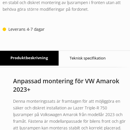
en stabil och diskret montering av ljusrampen i fronten utan att
behöva göra större modifieringar på fordonet.
Leverans 4-7 dagar
Produktbeskrivning
Teknisk specifikation
Anpassad montering för VW Amarok
2023+
Denna monteringssats är framtagen för att möjliggöra en
säker och diskret installation av Lazer Triple-R 750
ljusramper på Volkswagen Amarok från modellår 2023 och
framåt. Fästena är modellanpassade för bilens front och gör
att ljusrampen kan monteras stabilt och korrekt placerad.