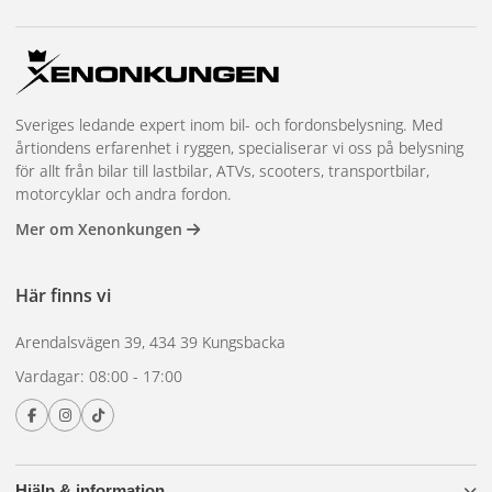
OSRAM NIGHT BREAKER LED SPEED H7 är den perfekta
uppgraderingen för dig som vill kombinera modern LED-
teknik, högre säkerhet och ett stilrent utseende på vägen –
varje dag, året runt.
Sveriges ledande expert inom bil- och fordonsbelysning. Med
Se kompatibla bilmodeller här
årtiondens erfarenhet i ryggen, specialiserar vi oss på belysning
för allt från bilar till lastbilar, ATVs, scooters, transportbilar,
Endast Bilmodeller i listan är godkänd. Alla andra modeller
motorcyklar och andra fordon.
blir underkända i bilprovningen.
Mer om Xenonkungen
Här finns vi
Arendalsvägen 39, 434 39 Kungsbacka
Vardagar: 08:00 - 17:00
Hjälp & information