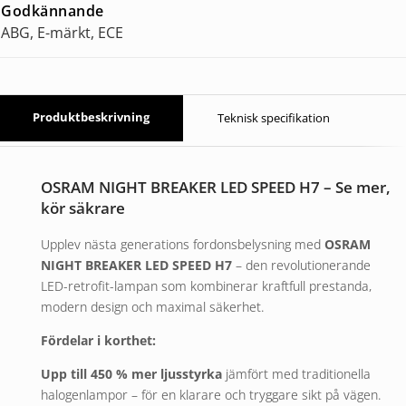
Godkännande
ABG, E-märkt, ECE
Produktbeskrivning
Teknisk specifikation
OSRAM NIGHT BREAKER LED SPEED H7 – Se mer,
kör säkrare
Upplev nästa generations fordonsbelysning med
OSRAM
NIGHT BREAKER LED SPEED H7
– den revolutionerande
LED-retrofit-lampan som kombinerar kraftfull prestanda,
modern design och maximal säkerhet.
Fördelar i korthet:
Upp till 450 % mer ljusstyrka
jämfört med traditionella
halogenlampor – för en klarare och tryggare sikt på vägen.