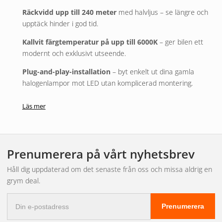
Räckvidd upp till 240 meter
med halvljus – se längre och
upptäck hinder i god tid.
Kallvit färgtemperatur på upp till 6000K
– ger bilen ett
modernt och exklusivt utseende.
Plug-and-play-installation
– byt enkelt ut dina gamla
halogenlampor mot LED utan komplicerad montering.
Bländfri ljusbild
– avancerad OSRAM-teknik minskar
Läs mer
bländning för mötande trafik med upp till 50 %.
Energieffektiv och hållbar
– upp till 60 % lägre
energiförbrukning och upp till sex gånger längre livslängd.
Prenumerera på vårt nyhetsbrev
Miljövänlig förpackning
– plastfri design som minskar
Håll dig uppdaterad om det senaste från oss och missa aldrig en
avfall och sparar resurser.
grym deal.
Kvalitet du kan lita på
– utvecklad, testad och
E-
kvalitetssäkrad av OSRAM med
5+1 års garanti
.
Prenumerera
postadress
Kort sagt: