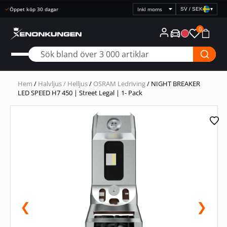
Snabb leverans
SV / SEK
▾
Välj
prisvisning
0
Hem
/
Halvljus / Helljus
/
OSRAM Ledriving
/ NIGHT BREAKER
LED SPEED H7 450 | Street Legal | 1- Pack
❮
❯