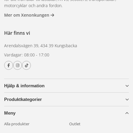
tumma på regler eller säkerhet. Som extra trygghet
motorcyklar och andra fordon.
erbjuder OSRAM dessutom
garanti på alla NIGHT
Mer om Xenonkungen
BREAKER LED-lampor²
.
Byt till OSRAM NIGHT BREAKER LED SMART H9
och
Här finns vi
upplev skillnaden – starkare ljus, längre livslängd och en helt
laglig LED-uppgradering.
Arendalsvägen 39, 434 39 Kungsbacka
Se kompatibla bilmodeller här
Vardagar: 08:00 - 17:00
Hjälp & information
Produktkategorier
Meny
Alla produkter
Outlet