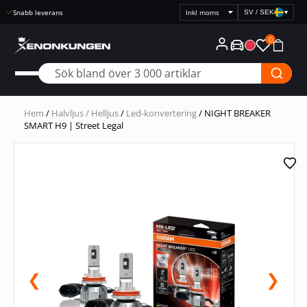
Snabb leverans
SV / SEK
▾
Välj
prisvisning
0
Hem
/
Halvljus / Helljus
/
Led-konvertering
/ NIGHT BREAKER
SMART H9 | Street Legal
❮
❯