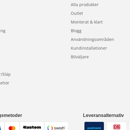
Alla produkter
Outlet
Monterat & klart
ing
Blogg
 och stilrent.
Användningsområden
Kundinstallationer
Bilväljare
r/Släp
behör
gsmetoder
Leveransalternativ