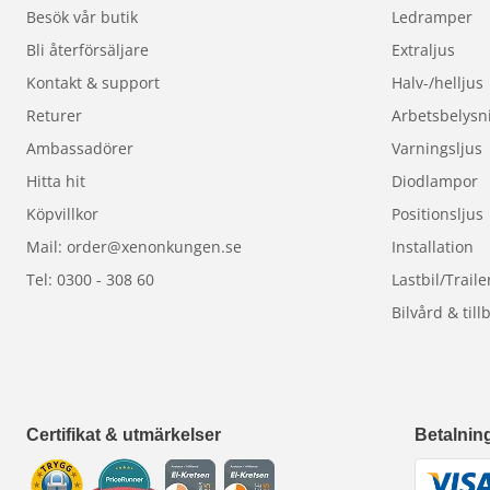
– Modernt vitt ljus (6000 K)
Besök vår butik
Ledramper
– Minimal bländning – maximal sikt
Bli återförsäljare
Extraljus
– Energieffektiv och extremt hållbar
Kontakt & support
Halv-/helljus
– Passar fler fordon tack vare kompakt design
Returer
Arbetsbelysn
Ta steget in i framtiden med LED – tryggt, lagligt
Ambassadörer
Varningsljus
Hitta hit
Diodlampor
Köpvillkor
Positionsljus
Mail: order@xenonkungen.se
Installation
Tel: 0300 - 308 60
Lastbil/Traile
Bilvård & till
Certifikat & utmärkelser
Betalnin