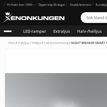
Fri frakt över 1995:-
Öppet köp 30 dagar
Snabb leverans
Kundtjä
LED-ramper
Extraljus
Halv-/helljus
Hem
/
Halvljus / Helljus
/
Led-konvertering
/ NIGHT BREAKER SMART HB