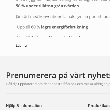
50 % under tillåtna gränsvärden
.
Jämfört med konventionella halogenlampor erbju
Upp till
60 % lägre energiförbrukning
Upp till
6 gånger längre livslängd
Läs mer
Hög ljusstyrka med exakt ljusbild
Vibrationssäker konstruktion för lång hållbarhet
Lamporna är utvecklade som
direkt ersättning för
Prenumerera på vårt nyhet
för användning på allmänna vägar
i utvalda for
BREAKER LED-lampor av
OSRAMs garanti
²).
Håll dig uppdaterad om det senaste från oss och missa aldrig en 
Därför ska du välja NIGHT BREAKER LED
– Laglig LED-uppgradering
Hjälp & information
Produktkate