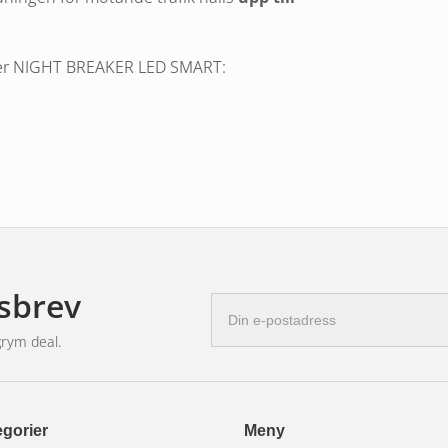
der NIGHT BREAKER LED SMART:
 traditionella socklar
och är
godkända
sbrev
E-
don¹). Dessutom omfattas samtliga NIGHT
postadress
grym deal.
 SMART HB3
gorier
Meny