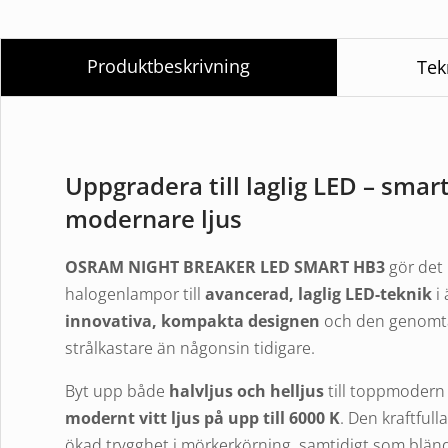
Produktbeskrivning
Tek
Uppgradera till laglig LED – smar
modernare ljus
OSRAM
NIGHT BREAKER LED SMART HB3
gör det 
halogenlampor till
avancerad, laglig LED-teknik
i 
innovativa, kompakta designen
och den genomtän
strålkastare än någonsin tidigare.
Byt upp både
halvljus och helljus
till toppmodern
modernt vitt ljus på upp till 6000 K
. Den kraftfull
ökad trygghet i mörkerkörning, samtidigt som blän