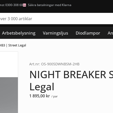
nst 0300-308 60
Säkra betalningar med Klarna
Arbetsbelysning
Varningsljus
Diodlampor
An
3 | Street Legal
Art.nr: OS-9005DWNBSM-2HB
NIGHT BREAKER S
Legal
1 895,00
kr
/ par