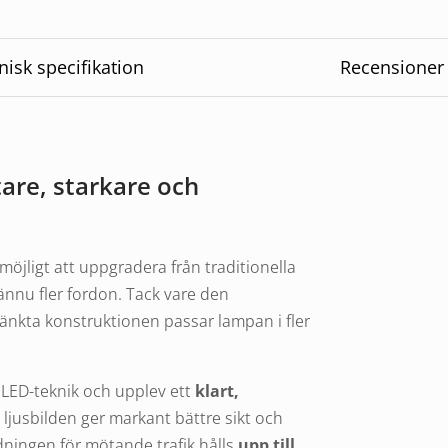
nisk specifikation
Recensioner
tare, starkare och
möjligt att uppgradera från traditionella
ännu fler fordon. Tack vare den
kta konstruktionen passar lampan i fler
 LED-teknik och upplev ett
klart,
a ljusbilden ger markant bättre sikt och
dningen för mötande trafik hålls
upp till