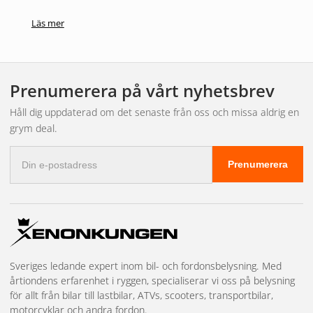
OEM-kvalitet
från OSRAM
Läs mer
Stabil och pålitlig ljusbild
Perfekt som originalreservdel
Prenumerera på vårt nyhetsbrev
Passar flera funktioner i fordonet
Håll dig uppdaterad om det senaste från oss och missa aldrig en
Kostnadseffektiv ersättningslampa
grym deal.
E-
Tekniska specifikationer
Prenumerera
postadress
Sockel:
SV8.5-8 / C5W
Nominell märkspänning:
12 V
Nominell effekt:
5 W
Max. effekt:
5 W
Sveriges ledande expert inom bil- och fordonsbelysning. Med
årtiondens erfarenhet i ryggen, specialiserar vi oss på belysning
för allt från bilar till lastbilar, ATVs, scooters, transportbilar,
motorcyklar och andra fordon.