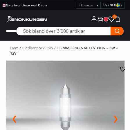
Säkra betalningar med Klarna
SV / SEK
▾
Välj
prisvisning
0
Hem
/
Diodlampor
/
C5W
/ OSRAM ORIGINAL FESTOON – 5W –
12V
❮
❯