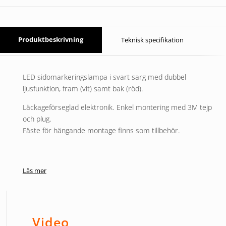
Produktbeskrivning
Teknisk specifikation
LED sidomarkeringslampa i svart sarg med dubbel
ljusfunktion, fram (vit) samt bak (röd).
Läckageförseglad elektronik. Enkel montering med 3M tejp
och plug.
Fäste för hängande montage finns som tillbehör.
Läs mer
Video