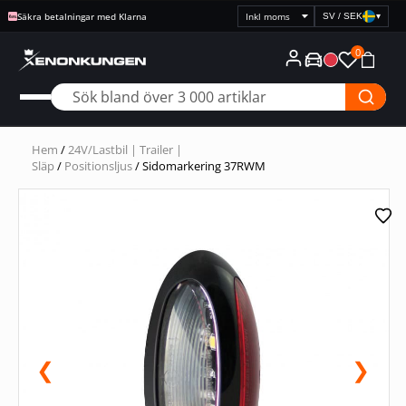
Säkra betalningar med Klarna
SV / SEK
▾
Välj
prisvisning
0
Hem
/
24V/Lastbil | Trailer |
Släp
/
Positionsljus
/ Sidomarkering 37RWM
❮
❯