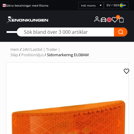
Säkra betalningar med Klarna
SV / SEK
▾
Välj
prisvisning
0
Hem
/
24V/Lastbil | Trailer |
Släp
/
Positionsljus
/ Sidomarkering EU38AM
❮
❯