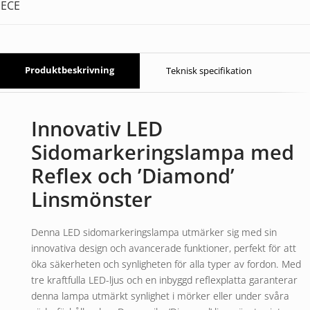
ECE
Produktbeskrivning
Teknisk specifikation
Innovativ LED
Sidomarkeringslampa med
Reflex och ’Diamond’
Linsmönster
Denna LED sidomarkeringslampa utmärker sig med sin
innovativa design och avancerade funktioner, perfekt för att
öka säkerheten och synligheten för alla typer av fordon. Med
tre kraftfulla LED-ljus och en inbyggd reflexplatta garanterar
denna lampa utmärkt synlighet i mörker eller under svåra