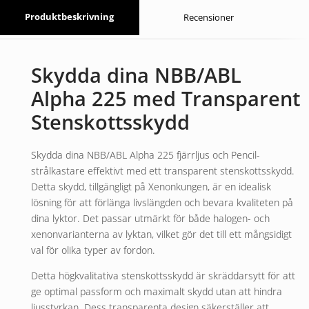
Produktbeskrivning
Recensioner
Skydda dina NBB/ABL
Alpha 225 med Transparent
Stenskottsskydd
Skydda dina NBB/ABL Alpha 225 fjärrljus och Pencil-
strålkastare effektivt med ett transparent stenskottsskydd.
Detta skydd, tillgängligt på Xenonkungen, är en idealisk
lösning för att förlänga livslängden och bevara kvaliteten på
dina lyktor. Det passar utmärkt för både halogen- och
xenonvarianterna av lyktan, vilket gör det till ett mångsidigt
val för olika typer av fordon.
Detta högkvalitativa stenskottsskydd är skräddarsytt för att
ge optimal passform och maximalt skydd utan att hindra
ljusstyrkan. Dess transparenta design säkerställer att