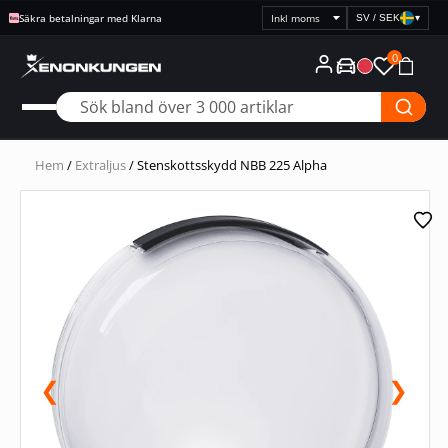
Säkra betalningar med Klarna
SV / SEK
▾
Välj
prisvisning
0
Hem
/
Extraljus
/ Stenskottsskydd NBB 225 Alpha
❮
❯