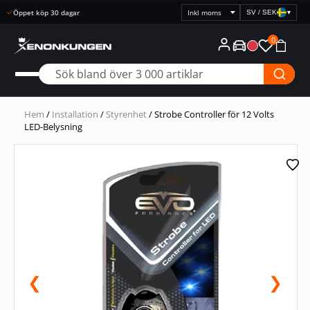
SV / SEK
▾
Välj
prisvisning
0
Hem
/
Installation
/
Styrenhet
/ Strobe Controller för 12 Volts
LED-Belysning
❮
❯