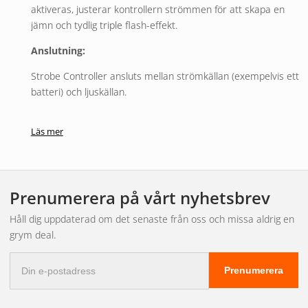
aktiveras, justerar kontrollern strömmen för att skapa en
jämn och tydlig triple flash-effekt.
Anslutning:
Strobe Controller ansluts mellan strömkällan (exempelvis ett
batteri) och ljuskällan.
På ena sidan
av kontrollern finns en
röd och en svart
Läs mer
kabel
som ansluts till strömkällans plus respektive minus.
På den andra sidan
finns en
svart och en svart/vit kabel
som kopplas till ljuskällans strömkablar.
Prenumerera på vårt nyhetsbrev
Obs!
Kontrollerns utgång kan delas mellan flera ljuskällor
Håll dig uppdaterad om det senaste från oss och missa aldrig en
med hjälp av fördelningskablar, splitters eller Wago-
grym deal.
klämmor. Maximal belastning är 20 W.
E-
Viktigt:
Kontrollern har en IP22-klassning och bör därför
Prenumerera
postadress
monteras på en plats som är skyddad mot vatten och fukt.