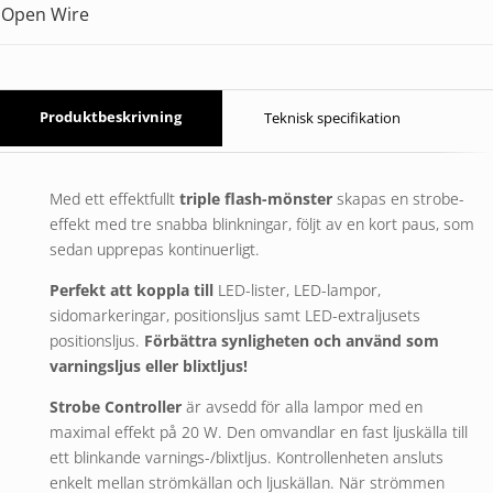
Open Wire
Produktbeskrivning
Teknisk specifikation
Med ett effektfullt
triple flash-mönster
skapas en strobe-
effekt med tre snabba blinkningar, följt av en kort paus, som
sedan upprepas kontinuerligt.
Perfekt att koppla till
LED-lister, LED-lampor,
sidomarkeringar, positionsljus samt LED-extraljusets
positionsljus.
Förbättra synligheten och använd som
varningsljus eller blixtljus!
Strobe Controller
är avsedd för alla lampor med en
maximal effekt på 20 W. Den omvandlar en fast ljuskälla till
ett blinkande varnings-/blixtljus. Kontrollenheten ansluts
enkelt mellan strömkällan och ljuskällan. När strömmen