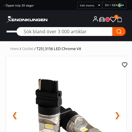
Snabb leverans
SV / SEK
▾
Välj
prisvisning
0
Hem
/
Outlet
/ T25|3156 LED Chrome Vit
❮
❯