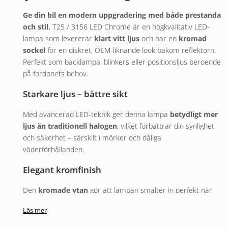
Ge din bil en modern uppgradering med både prestanda
och stil.
T25 / 3156 LED Chrome är en högkvalitativ LED-
lampa som levererar
klart vitt ljus
och har en
kromad
sockel
för en diskret, OEM-liknande look bakom reflektorn.
Perfekt som backlampa, blinkers eller positionsljus beroende
på fordonets behov.
Starkare ljus – bättre sikt
Med avancerad LED-teknik ger denna lampa
betydligt mer
ljus än traditionell halogen
, vilket förbättrar din synlighet
och säkerhet – särskilt i mörker och dåliga
väderförhållanden.
Elegant kromfinish
Den
kromade ytan
gör att lampan smälter in perfekt när
den är släckt – inga synliga dioder eller färgade detaljer.
Läs mer
Bara
ren och stilren belysning
som kompletterar
fordonets utseende.