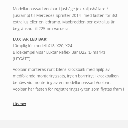
Modellanpassad Voolbar Ljusbåge (extraljushållare /
ljusramp) till Mercedes Sprinter 2014- med fästen för 3st
extraljus eller en ledramp. Maxbredden per extraljus är
begränsad till 225mm vardera.
LUXTAR LED BAR:
Lämplig för modell X18, X20, X24.
Bildexempel visar Luxtar Reflex Bar D22 (E-märkt)
(UTGÅTT).
Voolbar monteras runt bilens krockbalk med hjälp av
medföljande monteringssats, ingen borrning i krockbalken
behövs vid montering av en modellanpassad Voolbar.
Voolbar har fästen för registreringsskylten som flyttas fram i
och med montering.
Läs mer
En kvalitetsprodukt tillverkad i äkta syrafast rostfritt stål.
Rörets diameter är 60 mm. Extraljus säljes separat.
Monteringssatsen innehåller: