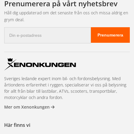
Prenumerera på vårt nyhetsbrev
1st Voolbar ljusbåge i rostfritt
1st Modellanpassad monteringssats
Håll dig uppdaterad om det senaste från oss och missa aldrig en
grym deal.
E-
Prenumerera
postadress
Sveriges ledande expert inom bil- och fordonsbelysning. Med
årtiondens erfarenhet i ryggen, specialiserar vi oss på belysning
för allt från bilar till lastbilar, ATVs, scooters, transportbilar,
motorcyklar och andra fordon.
Mer om Xenonkungen
Här finns vi