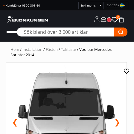
Kundtjänst 0300-308 60
SV / SEK
▾
Välj
prisvisning
0
Hem
/
Installation
/
Fästen
/
Takfäste
/ Voolbar Mercedes
Sprinter 2014-
❮
❯