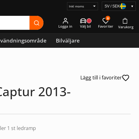
SV / SEK
▾
Välj
prisvisning
0
Logga in
vändningsområde
Bilväljare
Lägg till i favoriter
Captur 2013-
ler 1 st ledramp