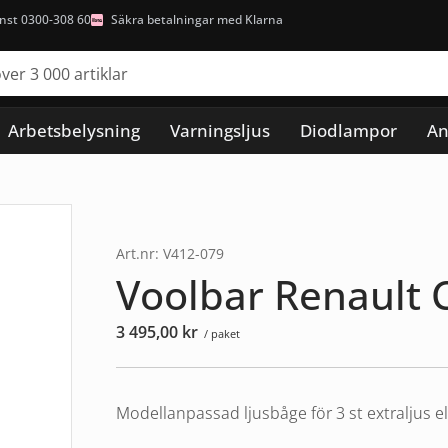
nst 0300-308 60
Säkra betalningar med Klarna
Arbetsbelysning
Varningsljus
Diodlampor
An
Art.nr: V412-079
Voolbar Renault 
3 495,00
kr
/ paket
Modellanpassad ljusbåge för 3 st extraljus el