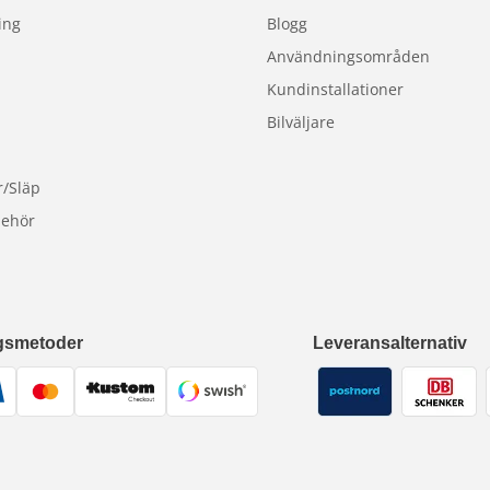
ing
Blogg
Användningsområden
Kundinstallationer
Bilväljare
r/Släp
behör
gsmetoder
Leveransalternativ