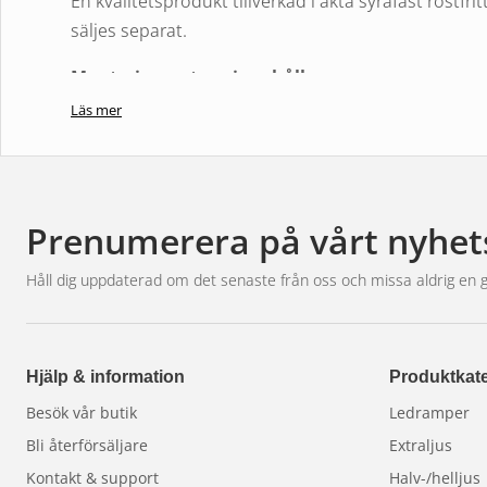
En kvalitetsprodukt tillverkad i äkta syrafast rostfri
säljes separat.
Monteringssatsen innehåller:
1st Voolbar ljusbåge i rostfritt
Läs mer
1st Modellanpassad monteringssats
.
Prenumerera på vårt nyhet
Håll dig uppdaterad om det senaste från oss och missa aldrig en 
Hjälp & information
Produktkate
Besök vår butik
Ledramper
Bli återförsäljare
Extraljus
Kontakt & support
Halv-/helljus