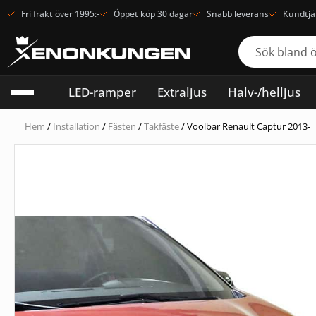
Fri frakt över 1995:-
Öppet köp 30 dagar
Snabb leverans
Kundtjä
LED-ramper
Extraljus
Halv-/helljus
Hem
/
Installation
/
Fästen
/
Takfäste
/ Voolbar Renault Captur 2013-