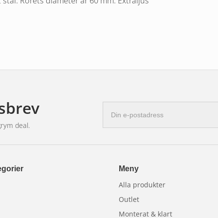
tt stål. Rörets diameter är 60 mm. Extraljus
sbrev
E-
postadress
grym deal.
gorier
Meny
Alla produkter
Outlet
Monterat & klart