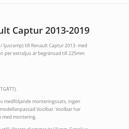
ult Captur 2013-2019
/ ljusramp) till Renault Captur 2013- med
en per extraljus är begränsad till 225mm
UTGÅTT).
av medföljande monteringssats, ingen
 modellanpassad Voolbar. Voolbar har
och med montering.