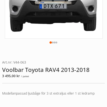
Art.nr: V44-063
Voolbar Toyota RAV4 2013-2018
3 495,00
kr
/ paket
Modellanpassad ljusbåge för 3 st extraljus eller 1 st ledramp