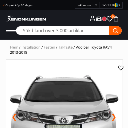
Snabb leverans
SV / SEK
▾
Välj
prisvisning
0
Hem
/
Installation
/
Fästen
/
Takfäste
/ Voolbar Toyota RAV4
2013-2018
❮
❯