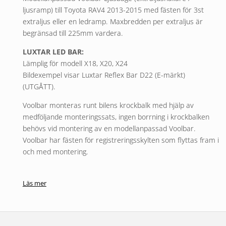
ljusramp) till Toyota RAV4 2013-2015 med fästen för 3st
extraljus eller en ledramp. Maxbredden per extraljus är
begränsad till 225mm vardera.
LUXTAR LED BAR:
Lämplig för modell X18, X20, X24
Bildexempel visar Luxtar Reflex Bar D22 (E-märkt)
(UTGÅTT).
Voolbar monteras runt bilens krockbalk med hjälp av
medföljande monteringssats, ingen borrning i krockbalken
behövs vid montering av en modellanpassad Voolbar.
Voolbar har fästen för registreringsskylten som flyttas fram i
och med montering.
En kvalitetsprodukt tillverkad i äkta syrafast rostfritt stål.
Rörets diameter är 60 mm. Extraljus säljes separat.
Läs mer
Monteringssatsen innehåller:
1st Voolbar ljusbåge i rostfritt
1st Modellanpassad monteringssats