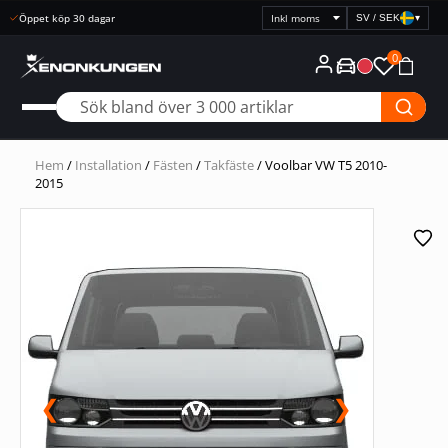
Snabb leverans
SV / SEK
▾
Välj
prisvisning
0
Hem
/
Installation
/
Fästen
/
Takfäste
/ Voolbar VW T5 2010-
2015
❮
❯