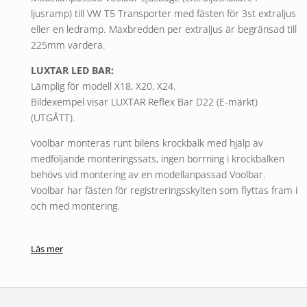
ljusramp) till VW T5 Transporter med fästen för 3st extraljus
eller en ledramp. Maxbredden per extraljus är begränsad till
225mm vardera.
LUXTAR LED BAR:
Lämplig för modell X18, X20, X24.
Bildexempel visar LUXTAR Reflex Bar D22 (E-märkt)
(UTGÅTT).
Voolbar monteras runt bilens krockbalk med hjälp av
medföljande monteringssats, ingen borrning i krockbalken
behövs vid montering av en modellanpassad Voolbar.
Voolbar har fästen för registreringsskylten som flyttas fram i
och med montering.
En kvalitetsprodukt tillverkad i äkta syrafast rostfritt stål.
Rörets diameter är 60 mm. Extraljus säljes separat.
Läs mer
Monteringssatsen innehåller:
1st Voolbar ljusbåge i rostfritt
1st Modellanpassad monteringssats