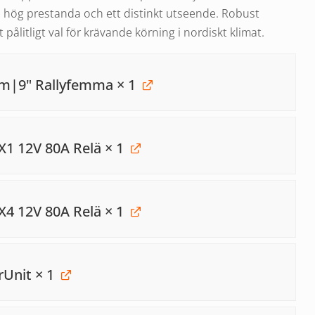
 hög prestanda och ett distinkt utseende. Robust
tt pålitligt val för krävande körning i nordiskt klimat.
5mm|9" Rallyfemma
× 1
X1 12V 80A Relä
× 1
X4 12V 80A Relä
× 1
rUnit
× 1