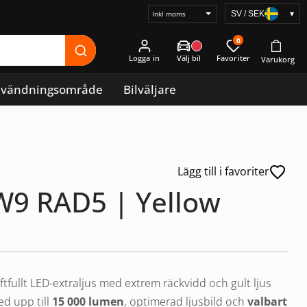
SV / SEK
▾
Välj
prisvisning
0
Logga in
vändningsområde
Bilväljare
Lägg till i favoriter
W9 RAD5 | Yellow
aftfullt LED-extraljus med extrem räckvidd och gult ljus
ed upp till
15 000 lumen
, optimerad ljusbild och
valbart