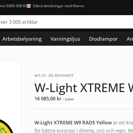
nst 0300-308 60
Säkra betalningar med Klarna
Arbetsbelysning
Varningsljus
Diodlampor
An
Art.nr: XX-Xtreme5Y
W-Light XTREME 
16 085,00
kr
/ paket
W-Light
XTREME W9 RAD5 Yellow
är ett kr
för bättre kontrast i dimma, snö och regn. M