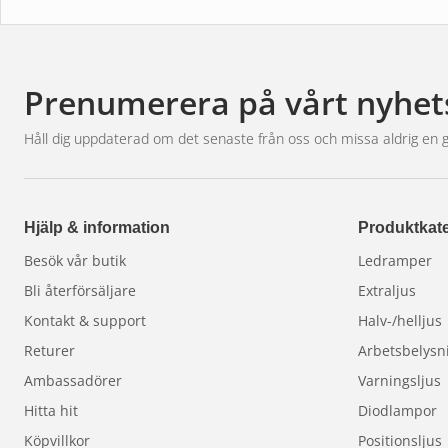
Positionsljus i
vitt eller orange
Ljus som gör skillnad
Prenumerera på vårt nyhet
Det gula ljuset är framtaget för att minska bländni
Håll dig uppdaterad om det senaste från oss och missa aldrig en 
försämras. Tillsammans med en färgtemperatur på
samtidigt behagligt ljus som fungerar utmärkt vid l
Design som sticker ut
Hjälp & information
Produktkate
Den mörka fronten i
Dark Look-design
ger ett exk
Besök vår butik
Ledramper
valbart positionsljus i vitt eller orange kan du enkel
Bli återförsäljare
Extraljus
Kontakt & support
Halv-/helljus
Byggd för nordiskt klimat
Returer
Arbetsbelysn
W9 RAD5 Yellow är konstruerad för hård användning. 
Ambassadörer
Varningsljus
ytbehandling och förbättrad kylning säkerställer lån
Hitta hit
Diodlampor
regn och snö.
Integrerad DT4-kontakt
gör install
Köpvillkor
Positionsljus