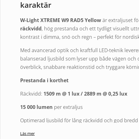
karaktär
W-Light
XTREME W9 RAD5 Yellow
är extraljuset f
räckvidd
, hög prestanda och ett tydligt visuellt utt
kontrast i dimma, snö och regn – perfekt för nordis
Med avancerad optik och kraftfull LED-teknik lever
balanserad ljusbild som lyser upp både vägen och 
överblick, snabbare reaktionstid och tryggare körni
Prestanda i korthet
Räckvidd:
1509 m @ 1 lux / 2889 m @ 0,25 lux
15 000 lumen
per extraljus
Optimerad ljusbild för lång räckvidd och god bredd
Gult ljus för ökad kontrast i svåra väderförhållande
Läs mer