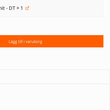
it - DT
× 1
Lägg till i varukorg