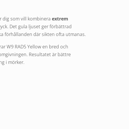
ör dig som vill kombinera
extrem
ryck. Det gula ljuset ger förbättrad
ka förhållanden där sikten ofta utmanas.
erar W9 RAD5 Yellow en bred och
omgivningen. Resultatet är bättre
ng i mörker.
n