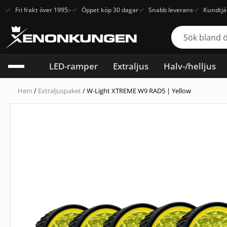
Fri frakt över 1995:-
Öppet köp 30 dagar
Snabb leverans
Kundtjä
LED-ramper
Extraljus
Halv-/helljus
Hem
/
Extraljuspaket
/ W-Light XTREME W9 RAD5 | Yellow