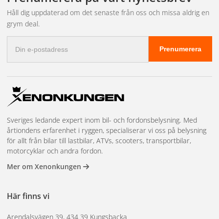
bilmärken eller modeller beroende på bl.a. tillverkarens
Håll dig uppdaterad om det senaste från oss och missa aldrig en
tekniska kunskap och ambition.
grym deal.
Våra XK ballaster är dyrare i inköp och därmed generellt
E-
bättre än billigare alternativ. – Vilka för all del även kan vara
Prenumerera
postadress
högre prissatta hos konkurrent.
Sveriges ledande expert inom bil- och fordonsbelysning. Med
årtiondens erfarenhet i ryggen, specialiserar vi oss på belysning
för allt från bilar till lastbilar, ATVs, scooters, transportbilar,
motorcyklar och andra fordon.
Mer om Xenonkungen
Här finns vi
Arendalsvägen 39, 434 39 Kungsbacka