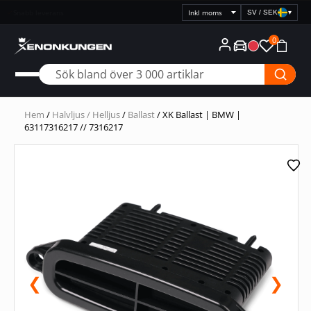
Snabb leverans
SV / SEK
▾
Välj
prisvisning
0
Hem
/
Halvljus / Helljus
/
Ballast
/ XK Ballast | BMW |
63117316217 // 7316217
❮
❯