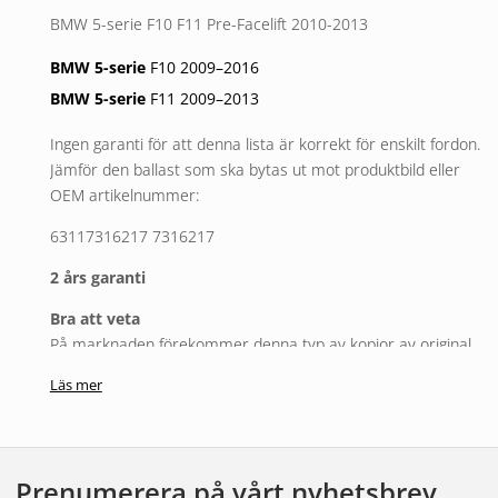
BMW 5-serie F10 F11 Pre-Facelift 2010-2013
BMW 5-serie
F10 2009–2016
BMW 5-serie
F11 2009–2013
Ingen garanti för att denna lista är korrekt för enskilt fordon.
Jämför den ballast som ska bytas ut mot produktbild eller
OEM artikelnummer:
63117316217 7316217
2 års garanti
Bra att veta
På marknaden förekommer denna typ av kopior av original
fabrikat. Det mest gemensamma med originalfabrikat och
Läs mer
kopior är det yttre höljet. Vad som särskiljer är ingående
komponenter, programmering och kvalitet.
Och detta gäller även mellan olika tillverkare av kopior.
Emedan originalet har full funktion för alla listade fordon kan
Prenumerera på vårt nyhetsbrev
vissa kopior vara begränsade i funktion för enskilda