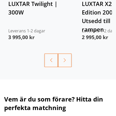
LUXTAR Twilight |
LUXTAR X20
300W
Edition 20
Utsedd till 
rampen
Leverans 1-2 dagar
Leverans 1-2 dag
3 995,00
kr
2 995,00
kr
Vem är du som förare? Hitta din
perfekta matchning