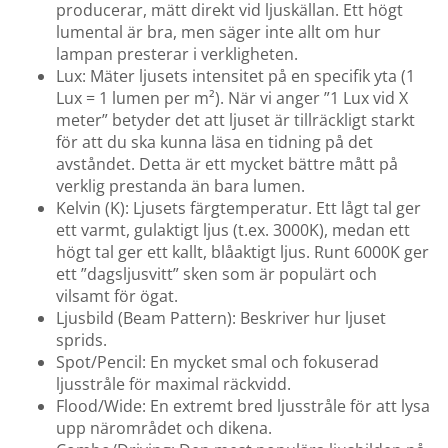
producerar, mätt direkt vid ljuskällan. Ett högt
lumental är bra, men säger inte allt om hur
lampan presterar i verkligheten.
Lux: Mäter ljusets intensitet på en specifik yta (1
Lux = 1 lumen per m²). När vi anger ”1 Lux vid X
meter” betyder det att ljuset är tillräckligt starkt
för att du ska kunna läsa en tidning på det
avståndet. Detta är ett mycket bättre mått på
verklig prestanda än bara lumen.
Kelvin (K): Ljusets färgtemperatur. Ett lågt tal ger
ett varmt, gulaktigt ljus (t.ex. 3000K), medan ett
högt tal ger ett kallt, blåaktigt ljus. Runt 6000K ger
ett ”dagsljusvitt” sken som är populärt och
vilsamt för ögat.
Ljusbild (Beam Pattern): Beskriver hur ljuset
sprids.
Spot/Pencil: En mycket smal och fokuserad
ljusstråle för maximal räckvidd.
Flood/Wide: En extremt bred ljusstråle för att lysa
upp närområdet och dikena.