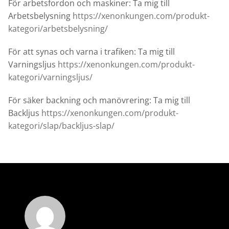
För arbetsfordon och maskiner: Ta mig till
Arbetsbelysning
https://xenonkungen.com/produkt-
kategori/arbetsbelysning/
För att synas och varna i trafiken: Ta mig till
Varningsljus
https://xenonkungen.com/produkt-
kategori/varningsljus/
För säker backning och manövrering: Ta mig till
Backljus
https://xenonkungen.com/produkt-
kategori/slap/backljus-slap/