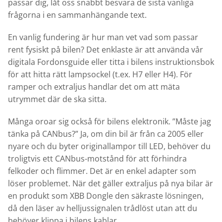
passar dig, låt oss snabbt besvara de sista vanliga
frågorna i en sammanhängande text.
En vanlig fundering är hur man vet vad som passar
rent fysiskt på bilen? Det enklaste är att använda vår
digitala Fordonsguide eller titta i bilens instruktionsbok
för att hitta rätt lampsockel (t.ex. H7 eller H4). För
ramper och extraljus handlar det om att mäta
utrymmet där de ska sitta.
Många oroar sig också för bilens elektronik. ”Måste jag
tänka på CANbus?” Ja, om din bil är från ca 2005 eller
nyare och du byter originallampor till LED, behöver du
troligtvis ett CANbus-motstånd för att förhindra
felkoder och flimmer. Det är en enkel adapter som
löser problemet. När det gäller extraljus på nya bilar är
en produkt som XBB Dongle den säkraste lösningen,
då den läser av helljussignalen trådlöst utan att du
behöver klippa i bilens kablar.