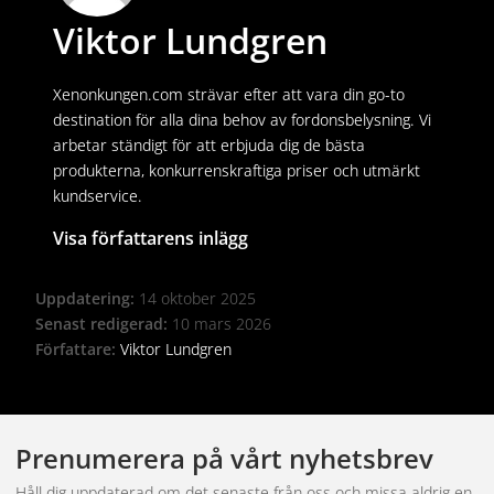
Viktor Lundgren
Xenonkungen.com strävar efter att vara din go-to
destination för alla dina behov av fordonsbelysning. Vi
arbetar ständigt för att erbjuda dig de bästa
produkterna, konkurrenskraftiga priser och utmärkt
kundservice.
Visa författarens inlägg
Uppdatering:
14 oktober 2025
Senast redigerad:
10 mars 2026
Författare:
Viktor Lundgren
Prenumerera på vårt nyhetsbrev
Håll dig uppdaterad om det senaste från oss och missa aldrig en