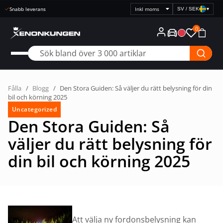
Snabb leverans
SV / SEK
▾
Välj
prisvisning
0
Fålla
/
Blogg
/
Den Stora Guiden: Så väljer du rätt belysning för din
bil och körning 2025
Uncategorized
Den Stora Guiden: Så
väljer du rätt belysning för
din bil och körning 2025
Att välja ny fordonsbelysning kan