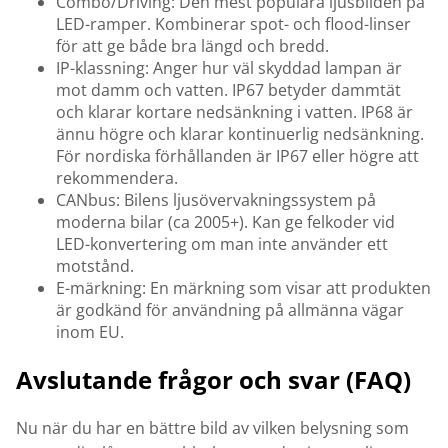
Combo/Driving: Den mest populära ljusbilden på
LED-ramper. Kombinerar spot- och flood-linser
för att ge både bra längd och bredd.
IP-klassning: Anger hur väl skyddad lampan är
mot damm och vatten. IP67 betyder dammtät
och klarar kortare nedsänkning i vatten. IP68 är
ännu högre och klarar kontinuerlig nedsänkning.
För nordiska förhållanden är IP67 eller högre att
rekommendera.
CANbus: Bilens ljusövervakningssystem på
moderna bilar (ca 2005+). Kan ge felkoder vid
LED-konvertering om man inte använder ett
motstånd.
E-märkning: En märkning som visar att produkten
är godkänd för användning på allmänna vägar
inom EU.
Avslutande frågor och svar (FAQ)
Nu när du har en bättre bild av vilken belysning som