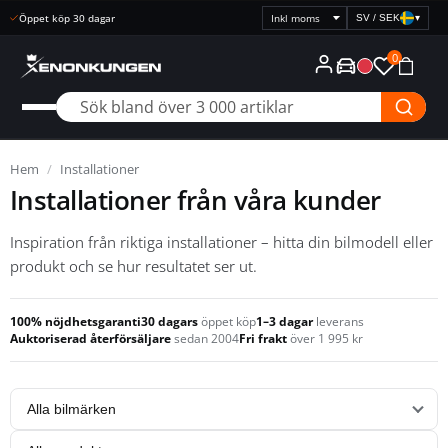
Snabb leverans
SV / SEK
▾
Välj
prisvisning
0
Hem
/
Installationer
Installationer från våra kunder
Inspiration från riktiga installationer – hitta din bilmodell eller
produkt och se hur resultatet ser ut.
100% nöjdhetsgaranti
30 dagars
öppet köp
1–3 dagar
leverans
Auktoriserad återförsäljare
sedan 2004
Fri frakt
över 1 995 kr