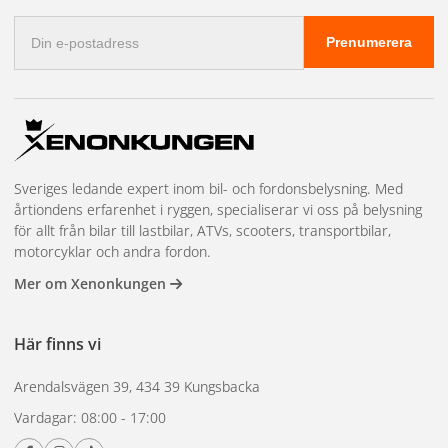
Monterat och klart
. Letar du efter produkterna som syns i
E-
installationerna hittar du dem bland
extraljus
och
LED-ramper
. Är
Prenumerera
postadress
du osäker, ring oss på
0300-308 60
.
Sveriges ledande expert inom bil- och fordonsbelysning. Med
årtiondens erfarenhet i ryggen, specialiserar vi oss på belysning
för allt från bilar till lastbilar, ATVs, scooters, transportbilar,
motorcyklar och andra fordon.
Mer om Xenonkungen
Här finns vi
Arendalsvägen 39, 434 39 Kungsbacka
Vardagar: 08:00 - 17:00