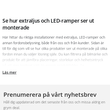
Se hur extraljus och LED-ramper ser ut
monterade
Här hittar du riktiga installationer med extraljus, LED-ramper och
annan fordonsbelysning, både från oss och från kunder. Sidan är
till för dig som vill se hur olika produkter ser ut monterade på olika
fordon innan du väljer lösning själv. Du kan filtrera på bilmärke och
produkt för att jämföra placeringar, storlekar och helhetsintryck
på ett mer konkret sätt än genom produktbilder. Se
installationerna som inspiration och referens, inte som en
Läs mer
komplett monteringsanvisning.
Vill du montera själv eller få hjälp
Prenumerera på vårt nyhetsbrev
Vill du göra jobbet själv finns steg för steg i
Montera extraljus:
den kompletta steg-för-steg-guiden
och
Montera ledramp på
Håll dig uppdaterad om det senaste från oss och missa aldrig en
bilen själv
. Vill du hellre lämna in fordonet hjälper vi dig via
grym deal.