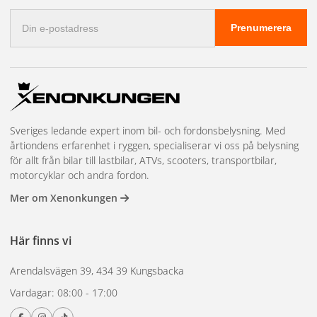
Monterat och klart
. Letar du efter produkterna som syns i
E-
installationerna hittar du dem bland
extraljus
och
LED-ramper
. Är
Prenumerera
postadress
du osäker, ring oss på
0300-308 60
.
Sveriges ledande expert inom bil- och fordonsbelysning. Med
årtiondens erfarenhet i ryggen, specialiserar vi oss på belysning
för allt från bilar till lastbilar, ATVs, scooters, transportbilar,
motorcyklar och andra fordon.
Mer om Xenonkungen
Här finns vi
Arendalsvägen 39, 434 39 Kungsbacka
Vardagar: 08:00 - 17:00