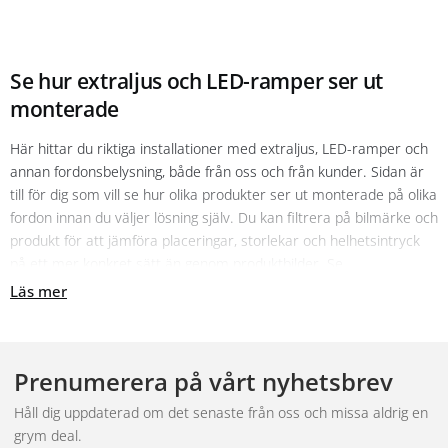
Se hur extraljus och LED-ramper ser ut
monterade
Här hittar du riktiga installationer med extraljus, LED-ramper och
annan fordonsbelysning, både från oss och från kunder. Sidan är
till för dig som vill se hur olika produkter ser ut monterade på olika
fordon innan du väljer lösning själv. Du kan filtrera på bilmärke och
produkt för att jämföra placeringar, storlekar och helhetsintryck
på ett mer konkret sätt än genom produktbilder. Se
installationerna som inspiration och referens, inte som en
Läs mer
komplett monteringsanvisning.
Vill du montera själv eller få hjälp
Prenumerera på vårt nyhetsbrev
Vill du göra jobbet själv finns steg för steg i
Montera extraljus:
den kompletta steg-för-steg-guiden
och
Montera ledramp på
Håll dig uppdaterad om det senaste från oss och missa aldrig en
bilen själv
. Vill du hellre lämna in fordonet hjälper vi dig via
grym deal.