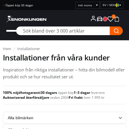
SV / SEK
▾
Välj
prisvisning
0
Hem
/
Installationer
Installationer från våra kunder
Inspiration från riktiga installationer – hitta din bilmodell eller
produkt och se hur resultatet ser ut.
100% nöjdhetsgaranti
30 dagars
öppet köp
1–3 dagar
leverans
Auktoriserad återförsäljare
sedan 2004
Fri frakt
över 1 995 kr