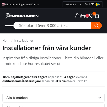
Säkra betalningar med Klarna
SV / SEK
▾
Välj
prisvisning
0
Hem
/
Installationer
Installationer från våra kunder
Inspiration från riktiga installationer – hitta din bilmodell eller
produkt och se hur resultatet ser ut.
100% nöjdhetsgaranti
30 dagars
öppet köp
1–3 dagar
leverans
Auktoriserad återförsäljare
sedan 2004
Fri frakt
över 1 995 kr