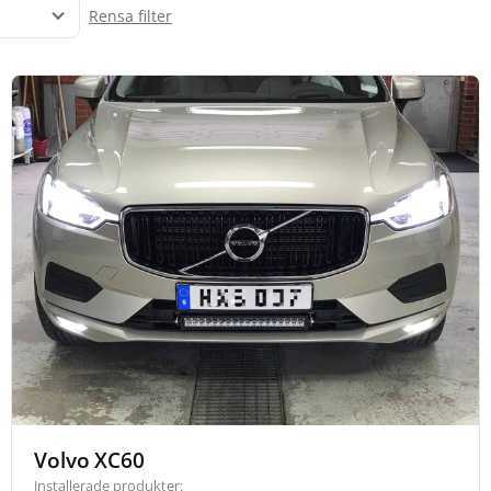
Rensa filter
Volvo XC60
Installerade produkter: