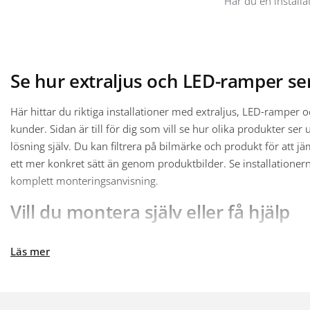
Har du en installat
Se hur extraljus och LED-ramper s
Här hittar du riktiga installationer med extraljus, LED-ramper
kunder. Sidan är till för dig som vill se hur olika produkter se
lösning själv. Du kan filtrera på bilmärke och produkt för att j
ett mer konkret sätt än genom produktbilder. Se installationer
komplett monteringsanvisning.
Vill du montera själv eller få hjälp
Vill du göra jobbet själv finns steg för steg i
Montera extraljus:
Läs mer
ledramp på bilen själv
. Vill du hellre lämna in fordonet hjälper
produkterna som syns i installationerna hittar du dem bland
ex
0300-308 60
.