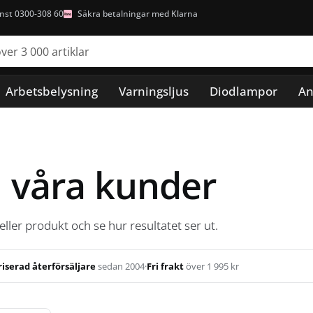
nst 0300-308 60
Säkra betalningar med Klarna
Arbetsbelysning
Varningsljus
Diodlampor
An
n våra kunder
 eller produkt och se hur resultatet ser ut.
iserad återförsäljare
sedan 2004
·
Fri frakt
över 1 995 kr