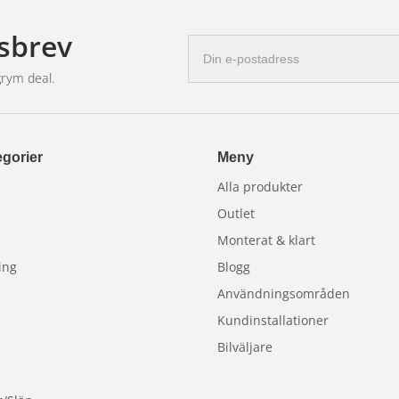
sbrev
E-
postadress
grym deal.
gorier
Meny
Alla produkter
Outlet
Monterat & klart
ing
Blogg
Användningsområden
Kundinstallationer
Bilväljare