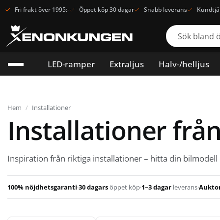
Fri frakt över 1995:-
Öppet köp 30 dagar
Snabb leverans
Kundtjä
LED-ramper
Extraljus
Halv-/helljus
Hem
/
Installationer
Installationer frå
Inspiration från riktiga installationer – hitta din bilmodell
100% nöjdhetsgaranti
·
30 dagars
öppet köp
·
1–3 dagar
leverans
·
Auktor