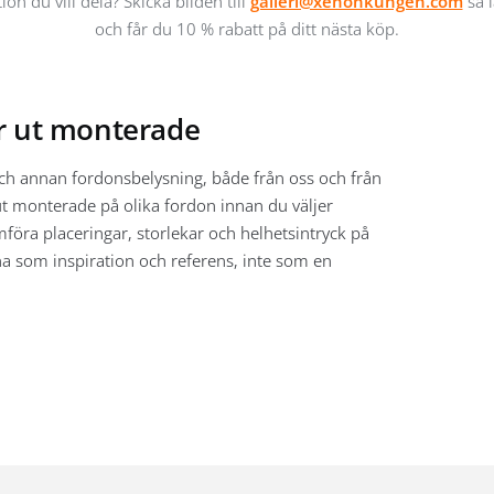
ion du vill dela? Skicka bilden till
galleri@xenonkungen.com
så l
och får du 10 % rabatt på ditt nästa köp.
er ut monterade
 och annan fordonsbelysning, både från oss och från
r ut monterade på olika fordon innan du väljer
ämföra placeringar, storlekar och helhetsintryck på
na som inspiration och referens, inte som en
 den kompletta steg-för-steg-guiden
och
Montera
 vi dig via
Monterat och klart
. Letar du efter
traljus
och
LED-ramper
. Är du osäker, ring oss på