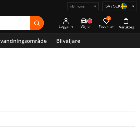
SV / SEK
▾
Välj
prisvisning
0
Logga in
vändningsområde
Bilväljare