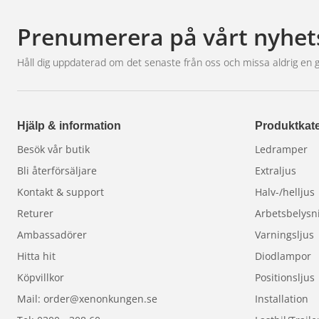
Prenumerera på vårt nyhet
Håll dig uppdaterad om det senaste från oss och missa aldrig en 
Hjälp & information
Produktkate
Besök vår butik
Ledramper
Bli återförsäljare
Extraljus
Kontakt & support
Halv-/helljus
Returer
Arbetsbelysn
Ambassadörer
Varningsljus
Hitta hit
Diodlampor
Köpvillkor
Positionsljus
Mail: order@xenonkungen.se
Installation