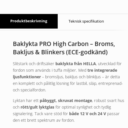
Produktbeskrivning
Teknisk specifikation
Baklykta PRO High Carbon – Broms,
Bakljus & Blinkers (ECE-godkänd)
Slitstark och driftsäker
baklykta från
HELLA
, utvecklad för
fordon som används i tuffa miljöer. Med
tre integrerade
ljusfunktioner
– bromsljus, bakljus och blinkljus – är detta
en komplett och pålitlig lösning för lastbil, släp, entreprenad-
och specialfordon.
Lyktan har ett
påbyggt, skruvat montage
, robust svart hus
och
rött/gult lyktglas
för optimal synlighet och tydlig
signalering. Tack vare stöd för
både 12 V och 24 V
passar
den ett brett spektrum av fordon.