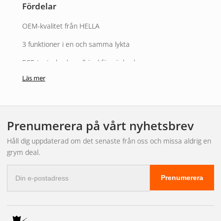
Fördelar
OEM-kvalitet från HELLA
3 funktioner i en och samma lykta
ECE-testad och godkänd för vägbruk
Läs mer
Robust konstruktion –
PRO High Carbon
Passar både höger och vänster sida
För 12 V och 24 V-system
Prenumerera på vårt nyhetsbrev
Observera:
Håll dig uppdaterad om det senaste från oss och missa aldrig en
Montering och demontering ska utföras av
grym deal.
specialistpersonal
.
E-
Artikelinformation
Prenumerera
postadress
Artikelnummer:
2SD 357 033-001
Referenser: 2SD357033001, 357033001, E91966