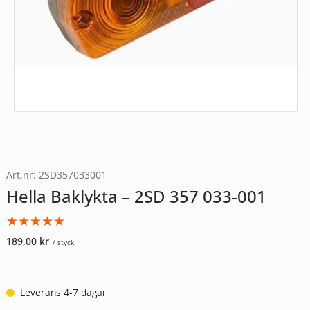
Art.nr: 2SD357033001
Hella Baklykta – 2SD 357 033-001
Betygsatt
1
189,00
kr
/ styck
4.00
av
5
baserat
på
Leverans 4-7 dagar
kundrecension