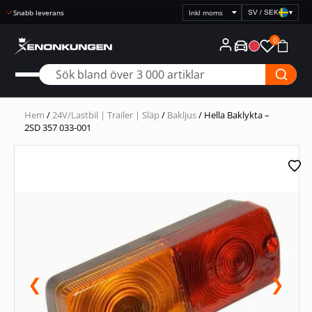
Snabb leverans
SV / SEK
▾
Välj
prisvisning
0
Hem
/
24V/Lastbil | Trailer | Släp
/
Bakljus
/ Hella Baklykta –
2SD 357 033-001
❮
❯