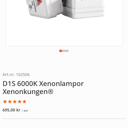
Art.nr: 102506
D1S 6000K Xenonlampor
Xenonkungen®
Betygsatt
1
695,00
kr
/ par
5.00
av 5
baserat på
kundrecension