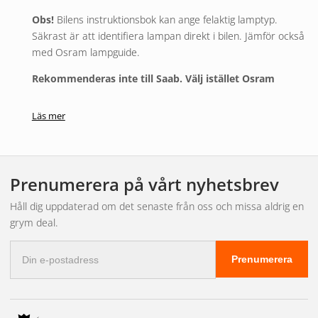
Obs!
Bilens instruktionsbok kan ange felaktig lamptyp.
Säkrast är att identifiera lampan direkt i bilen. Jämför också
med Osram lampguide.
Rekommenderas inte till Saab. Välj istället Osram
Säljes parvis.
Läs mer
2 års garanti.
Prenumerera på vårt nyhetsbrev
Håll dig uppdaterad om det senaste från oss och missa aldrig en
grym deal.
E-
Prenumerera
postadress