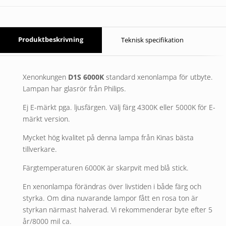
Produktbeskrivning
Teknisk specifikation
Xenonkungen
D1S 6000K
standard xenonlampa för utbyte.
Lampan har glasrör från Philips.
Ej E-märkt pga. ljusfärgen. Välj färg 4300K eller 5000K för E-
märkt version.
Mycket hög kvalitet på denna lampa från Kinas bästa
tillverkare.
Färgtemperaturen 6000K är skarpvit med blå stick.
En xenonlampa förändras över livstiden i både färg och
styrka. Om dina nuvarande lampor fått en rosa ton är
styrkan närmast halverad. Vi rekommenderar byte efter 5
år/8000 mil ca.