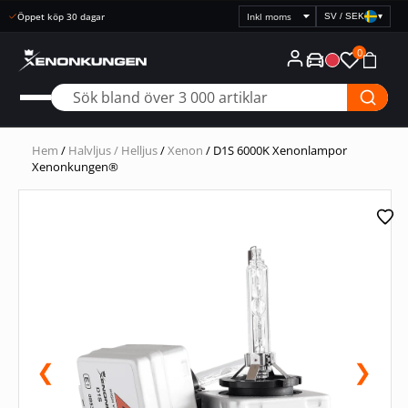
SV / SEK
▾
Välj
prisvisning
0
Hem
/
Halvljus / Helljus
/
Xenon
/ D1S 6000K Xenonlampor
Xenonkungen®
❮
❯