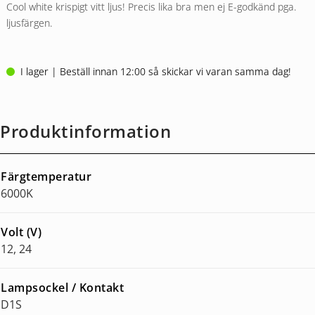
Cool white krispigt vitt ljus! Precis lika bra men ej E-godkänd pga.
ljusfärgen.
I lager | Beställ innan 12:00 så skickar vi varan samma dag!
Produktinformation
Färgtemperatur
6000K
Volt (V)
12, 24
Lampsockel / Kontakt
D1S