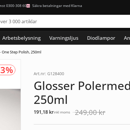
nst 0300-308 60
Säkra betalningar med Klarna
Arbetsbelysning
Varningsljus
Diodlampor
An
– One Step Polish, 250ml
23%
Art.nr: G128400
Glosser Polermede
250ml
249,00
kr
191,18
kr
inkl moms
Det
Det
ursprungliga
nuvarande