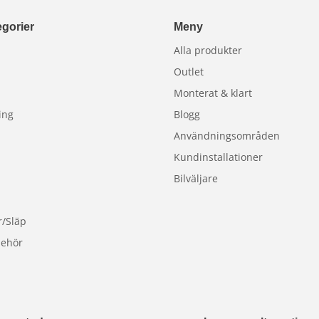
gorier
Meny
Alla produkter
Outlet
Monterat & klart
ing
Blogg
Användningsområden
Kundinstallationer
Bilväljare
r/Släp
behör