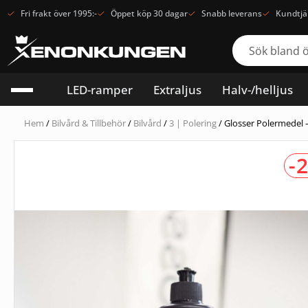
Fri frakt över 1995:-
Öppet köp 30 dagar
Snabb leverans
Kundtjä
LED-ramper
Extraljus
Halv-/helljus
Hem
/
Bilvård & Tillbehör
/
Bilvård
/
3 | Polering
/ Glosser Polermedel 
-