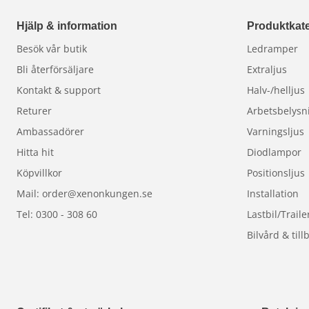
Hjälp & information
Produktkate
Besök vår butik
Ledramper
Bli återförsäljare
Extraljus
Kontakt & support
Halv-/helljus
Returer
Arbetsbelysn
Ambassadörer
Varningsljus
Hitta hit
Diodlampor
Köpvillkor
Positionsljus
Mail: order@xenonkungen.se
Installation
Tel: 0300 - 308 60
Lastbil/Traile
Bilvård & till