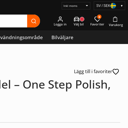
SV / SEK
▾
Välj
prisvisning
0
Logga in
vändningsområde
Bilväljare
Lägg till i favoriter
l – One Step Polish,