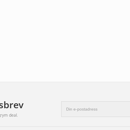
sbrev
E-
postadress
grym deal.