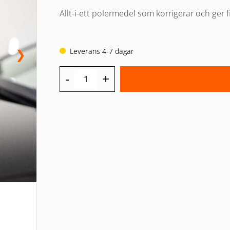
priset
priset
Allt-i-ett polermedel som korrigerar och ger fi
var:
är:
249,00 kr.
191,18 kr.
Leverans 4-7 dagar
❯
-
+