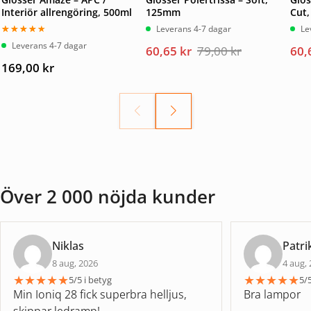
Interiör allrengöring, 500ml
125mm
Cut
Leverans 4-7 dagar
Le
Betygsatt
Leverans 4-7 dagar
Det
Det
Det
Det
60,65
kr
79,00
kr
60,
4.00
av
5
ursprungliga
nuvarande
urs
nuv
169,00
kr
priset
priset
pri
pri
var:
är:
var
är:
79,00 kr.
60,65 kr.
79,
60,
Över 2 000 nöjda kunder
Niklas
Patri
8 aug, 2026
4 aug,
★
★
★
★
★
★
★
★
★
★
5/5 i betyg
5/5
Min Ioniq 28 fick superbra helljus,
Bra lampor
skippar ledramp!