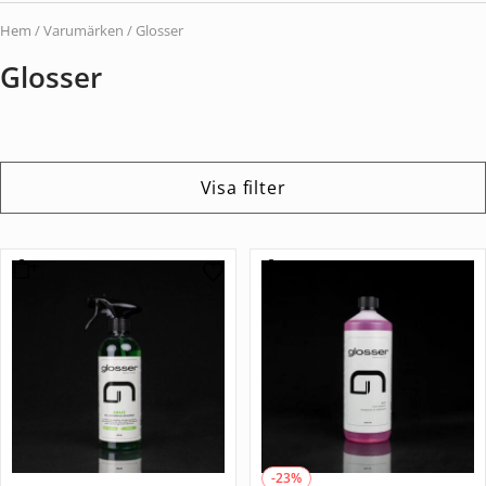
Hem
/ Varumärken / Glosser
Glosser
Visa filter
-23%