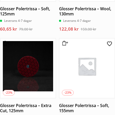
Glosser Polertrissa – Soft,
Glosser Polertrissa – Wool,
125mm
130mm
Leverans 4-7 dagar
Leverans 4-7 dagar
Det
Det
Det
Det
60,65
kr
122,08
kr
79,00
kr
159,00
kr
ursprungliga
nuvarande
ursprungliga
nuvarande
priset
priset
priset
priset
var:
är:
var:
är:
79,00 kr.
60,65 kr.
159,00 kr.
122,08 kr.
-23%
-23%
Glosser Polertrissa – Extra
Glosser Polertrissa – Soft,
Cut, 125mm
155mm