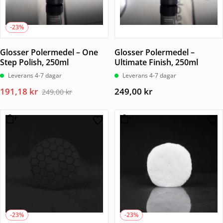
-23%
Glosser Polermedel – One
Glosser Polermedel –
Step Polish, 250ml
Ultimate Finish, 250ml
Leverans 4-7 dagar
Leverans 4-7 dagar
Det
Det
191,18
kr
249,00
kr
249,00
kr
ursprungliga
nuvarande
priset
priset
var:
är:
249,00 kr.
191,18 kr.
-23%
-23%