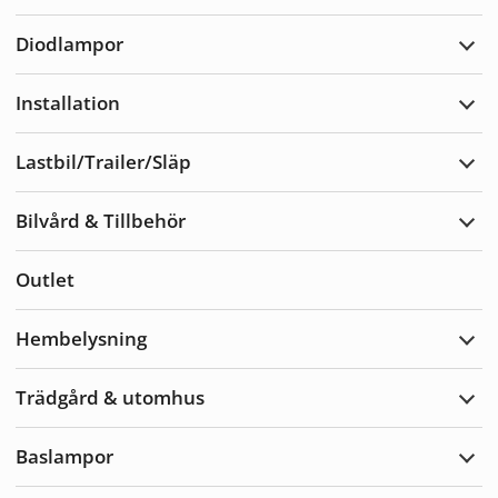
Varn
Diodlampor
Expa
Diod
Installation
Expa
Insta
Lastbil/Trailer/Släp
Expa
Lastb
Bilvård & Tillbehör
Expa
Bilvå
&
Outlet
Tillb
Hembelysning
Expa
Hemb
Trädgård & utomhus
Expa
Träd
&
Baslampor
utom
Expa
Basl