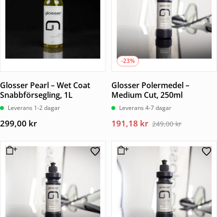
-23%
Glosser Pearl – Wet Coat
Glosser Polermedel –
Snabbförsegling, 1L
Medium Cut, 250ml
Leverans 1-2 dagar
Leverans 4-7 dagar
Det
Det
299,00
kr
191,18
kr
249,00
kr
ursprungliga
nuvarande
priset
priset
var:
är:
249,00 kr.
191,18 kr.