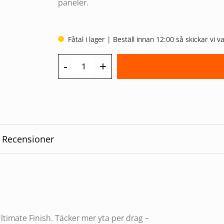
paneler.
89,00 kr.
68,33 kr.
Fåtal i lager | Beställ innan 12:00 så skickar vi
-
+
Recensioner
timate Finish. Täcker mer yta per drag –