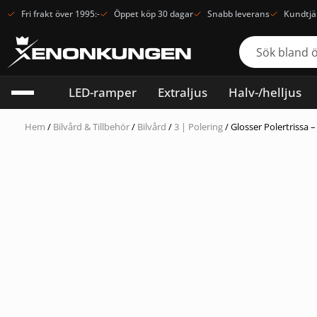
Fri frakt över 1995:-
Öppet köp 30 dagar
Snabb leverans
Kundtjä
LED-ramper
Extraljus
Halv-/helljus
Hem
/
Bilvård & Tillbehör
/
Bilvård
/
3 | Polering
/ Glosser Polertrissa 