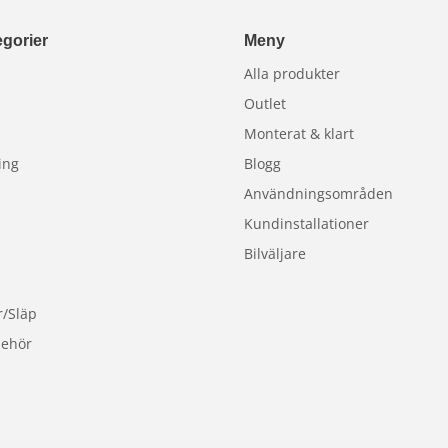
gorier
Meny
Alla produkter
Outlet
Monterat & klart
ing
Blogg
Användningsområden
Kundinstallationer
Bilväljare
r/Släp
behör