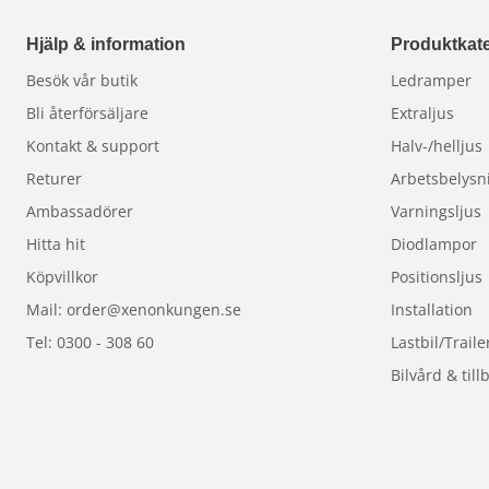
Hjälp & information
Produktkate
Besök vår butik
Ledramper
Bli återförsäljare
Extraljus
Kontakt & support
Halv-/helljus
Returer
Arbetsbelysn
Ambassadörer
Varningsljus
Hitta hit
Diodlampor
Köpvillkor
Positionsljus
Mail: order@xenonkungen.se
Installation
Tel: 0300 - 308 60
Lastbil/Traile
Bilvård & till