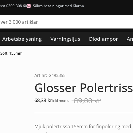
nst 0300-308 60
Säkra betalningar med Klarna
Arbetsbelysning
Varningsljus
Diodlampor
An
– Soft, 155mm
Art.nr: G493355
Glosser Polertris
89,00
kr
68,33
kr
inkl moms
Det
Det
ursprungliga
nuvarande
priset
priset
Mjuk polertrissa 155mm för finpolering med U
var:
är: