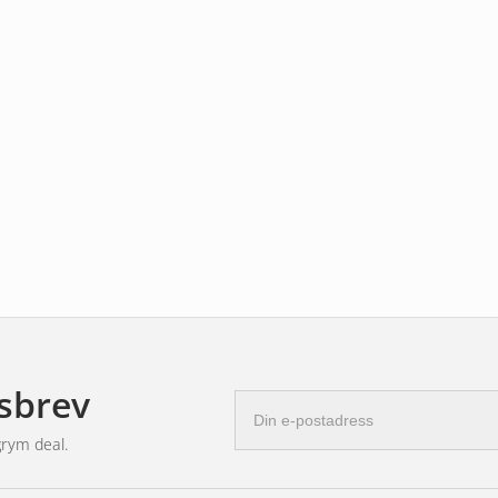
sbrev
E-
postadress
grym deal.