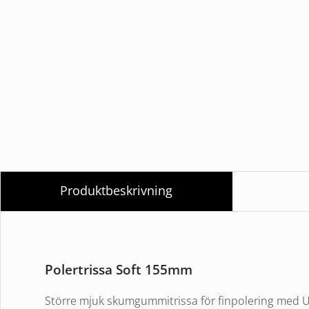
Produktbeskrivning
Polertrissa Soft 155mm
Större mjuk skumgummitrissa för finpolering med Ul