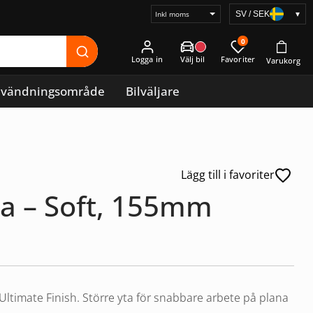
SV / SEK
▾
Välj
prisvisning
0
Logga in
vändningsområde
Bilväljare
Lägg till i favoriter
sa – Soft, 155mm
ltimate Finish. Större yta för snabbare arbete på plana