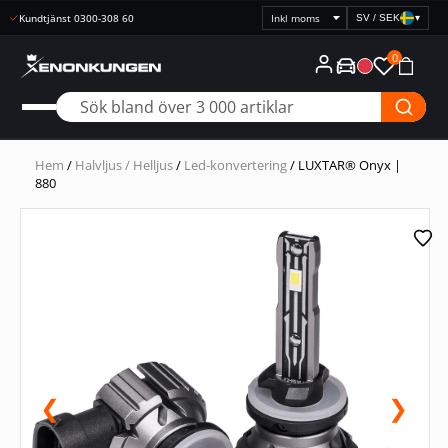
Kundtjänst 0300-308 60
SV / SEK
▾
Välj
prisvisning
0
Hem
/
Halvljus / Helljus
/
Led-konvertering
/ LUXTAR® Onyx |
880
❮
❯