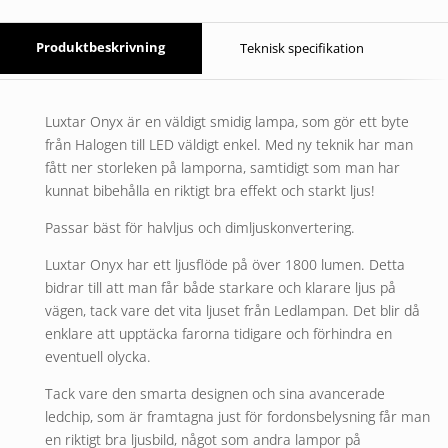
Produktbeskrivning
Teknisk specifikation
Luxtar Onyx är en väldigt smidig lampa, som gör ett byte
från Halogen till LED väldigt enkel. Med ny teknik har man
fått ner storleken på lamporna, samtidigt som man har
kunnat bibehålla en riktigt bra effekt och starkt ljus!
Passar bäst för halvljus och dimljuskonvertering.
Luxtar Onyx har ett ljusflöde på över 1800 lumen. Detta
bidrar till att man får både starkare och klarare ljus på
vägen, tack vare det vita ljuset från Ledlampan. Det blir då
enklare att upptäcka farorna tidigare och förhindra en
eventuell olycka.
Tack vare den smarta designen och sina avancerade
ledchip, som är framtagna just för fordonsbelysning får man
en riktigt bra ljusbild, något som andra lampor på