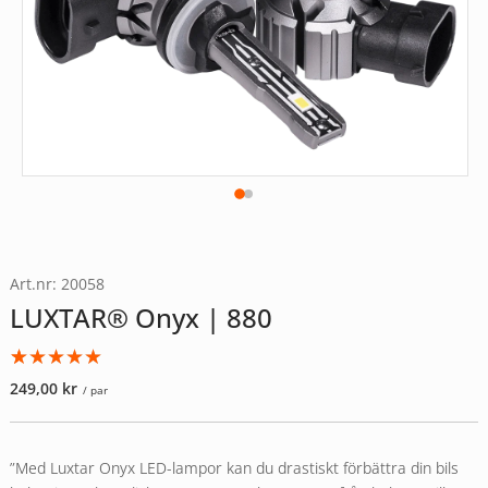
Art.nr: 20058
LUXTAR® Onyx | 880
Betygsatt
2
249,00
kr
/ par
5.00
av 5
baserat på
kundrecensioner
”Med Luxtar Onyx LED-lampor kan du drastiskt förbättra din bils